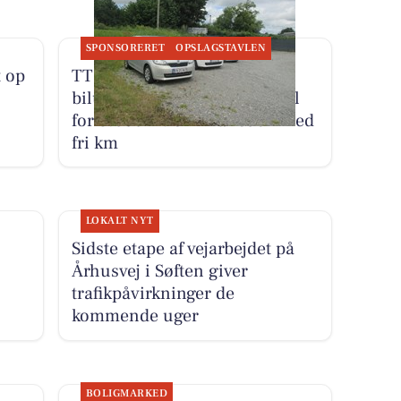
SPONSORERET
OPSLAGSTAVLEN
 op
TT CARS ApS tilbyder
biludlejning af lille personbil
for 3.000 kr. om måneden med
fri km
LOKALT NYT
Sidste etape af vejarbejdet på
Århusvej i Søften giver
trafikpåvirkninger de
kommende uger
BOLIGMARKED