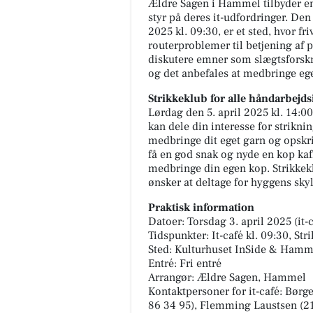
Ældre Sagen i Hammel tilbyder en 
styr på deres it-udfordringer. Den 
2025 kl. 09:30, er et sted, hvor friv
routerproblemer til betjening af p
diskutere emner som slægtsforskni
og det anbefales at medbringe ege
Strikkeklub for alle håndarbejds
Lørdag den 5. april 2025 kl. 14:00
kan dele din interesse for strikn
TT CARS ApS
medbringe dit eget garn og opskri
Vi forstår godt hvorfor du ikke
få en god snak og nyde en kop kaff
fjerne blikket fra denne Mitsu
medbringe din egen kop. Strikkekl
Space Star 😍 Det kan vi heller
ønsker at deltage for hyggens sky
ikke! Tag et nærmere...
Praktisk information
Datoer: Torsdag 3. april 2025 (it-c
Åbn opslaget
Tidspunkter: It-café kl. 09:30, Str
Sted: Kulturhuset InSide & Hamm
Entré: Fri entré
Arrangør: Ældre Sagen, Hammel
Kontaktpersoner for it-café: Bør
86 34 95), Flemming Laustsen (21