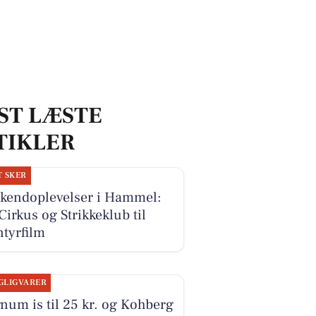
ST LÆSTE
TIKLER
T SKER
kendoplevelser i Hammel:
Cirkus og Strikkeklub til
tyrfilm
GLIGVARER
um is til 25 kr. og Kohberg