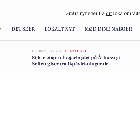
Gratis nyheder fra
dit
lokalområde
V
DET SKER
LOKALT NYT
MØD DINE NABOER
06-08-2026 16:35 |
LOKALT NYT
Sidste etape af vejarbejdet på Århusvej i
Søften giver trafikpåvirkninger de
kommende uger