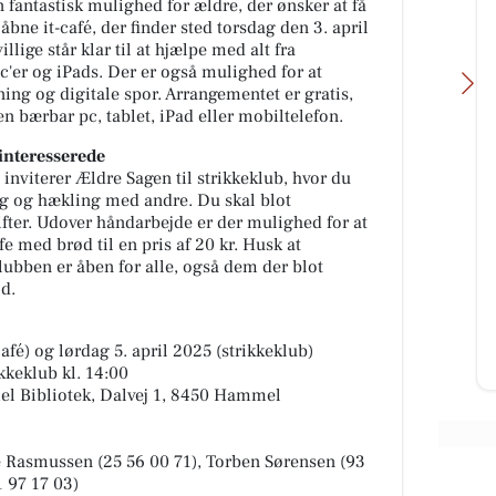
fantastisk mulighed for ældre, der ønsker at få
åbne it-café, der finder sted torsdag den 3. april
illige står klar til at hjælpe med alt fra
c'er og iPads. Der er også mulighed for at
ng og digitale spor. Arrangementet er gratis,
n bærbar pc, tablet, iPad eller mobiltelefon.
interesserede
 inviterer Ældre Sagen til strikkeklub, hvor du
ing og hækling med andre. Du skal blot
Oscar Biludlejning
fter. Udover håndarbejde er der mulighed for at
 kan
Vi forstår godt hvorfor du ikke kan
e med brød til en pris af 20 kr. Husk at
bishi
fjerne blikket fra denne Mitsubishi
ubben er åben for alle, også dem der blot
Space Star 😍 Det kan vi heller
ld.
ikke! Tag et nærmere...
afé) og lørdag 5. april 2025 (strikkeklub)
Åbn opslaget
ikkeklub kl. 14:00
el Bibliotek, Dalvej 1, 8450 Hammel
ge Rasmussen (25 56 00 71), Torben Sørensen (93
 97 17 03)