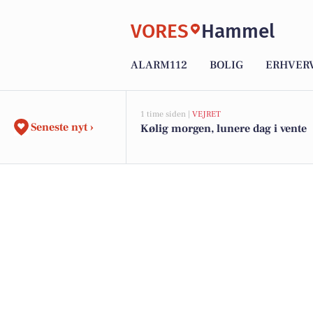
VORES
Hammel
ALARM112
BOLIG
ERHVER
1 time siden |
VEJRET
Seneste nyt ›
Kølig morgen, lunere dag i vente