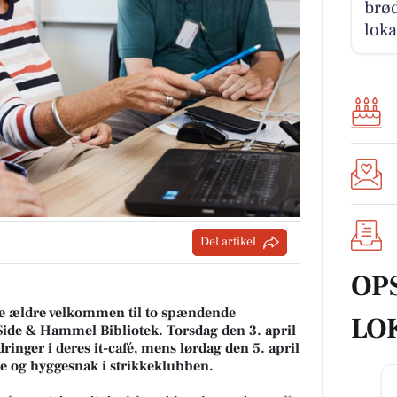
brød
loka
Del artikel
OP
e ældre velkommen til to spændende
LO
ide & Hammel Bibliotek. Torsdag den 3. april
dringer i deres it-café, mens lørdag den 5. april
de og hyggesnak i strikkeklubben.