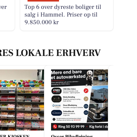
ver
Top 6 over dyreste boliger til
salg i Hammel. Priser op til
9.850.000 kr
RES LOKALE ERHVERV
 Biludlejning
Autotekniker Kim Skytthe