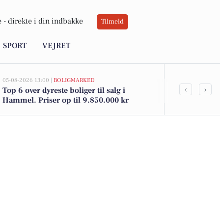
 -
direkte i din indbakke
Tilmeld
SPORT
VEJRET
05-08-2026 13:00 |
BOLIGMARKED
05-08-2026 09:01
‹
›
Top 6 over dyreste boliger til salg i
Weekendople
Hammel. Priser op til 9.850.000 kr
og Strikkekl