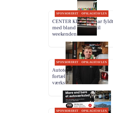
SPONSORERET
OPSLAGSTAVLEN
CENTER KIOSKEN har fyldt
med bland selv slik til
weekenden
SPONSORERET
OPSLAGSTAVLEN
Autotekniker Kim Skytthe
fortæller om manden bag
værkstedet
SPONSORERET
OPSLAGSTAVLEN