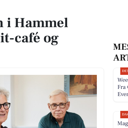
afé og strikkeklub
n i Hammel
 it-café og
ME
AR
DE
Wee
Fra 
Even
DA
Magn