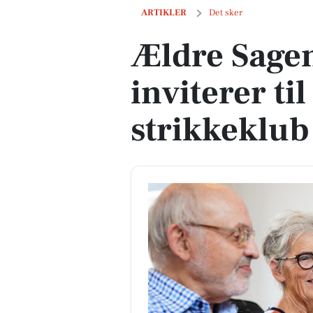
Ældre Sagen i Hammel inviterer til it-c
ARTIKLER
Det sker
Ældre Sage
inviterer til
strikkeklub