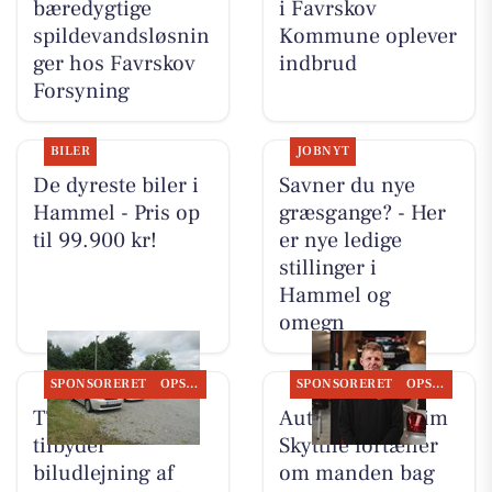
bæredygtige
i Favrskov
spildevandsløsnin
Kommune oplever
ger hos Favrskov
indbrud
Forsyning
BILER
JOBNYT
De dyreste biler i
Savner du nye
Hammel - Pris op
græsgange? - Her
til 99.900 kr!
er nye ledige
stillinger i
Hammel og
omegn
SPONSORERET
OPSLAGSTAVLEN
SPONSORERET
OPSLAGSTAVLEN
TT CARS ApS
Autotekniker Kim
tilbyder
Skytthe fortæller
biludlejning af
om manden bag