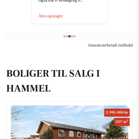
Også har vi selfølgelig o...
Åbn opslaget
Annoncørbetalt indhold
BOLIGER TIL SALG I
HAMMEL
2.995.000 kr
2
257 m