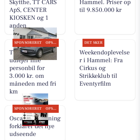
Skytthe, TT CARS
Hammel. Priser op
ApS, CENTER
til 9.850.000 kr
KIOSKEN og 1
anden
SPONSORERET
OPSLAGSTAVLEN
DET SKER
TT CARS ApS
Weekendoplevelse
udlejer lille
r i Hammel: Fra
personbil for
Cirkus og
3.000 kr. om
Strikkeklub til
måneden med fri
Eventyrfilm
km
SPONSORERET
OPSLAGSTAVLEN
Oscar Biludlejning
forklarer det nye
udseende