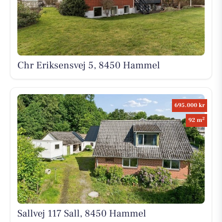
Chr Eriksensvej 5, 8450 Hammel
695.000 kr
2
92 m
Sallvej 117 Sall, 8450 Hammel