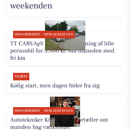
weekenden
SPONSORERET
OPSLAGSTAVLEN
TT CARS ApS tilbyder biludlejning af lille
personbil for 3.000 kr. om måneden med
fri km
VEJRET
Kølig start, men dagen bider fra sig
SPONSORERET
OPSLAGSTAVLEN
Autotekniker Kim Skytthe fortæller om
manden bag værkstedet