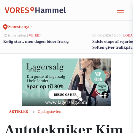
VORES
Hammel
Seneste nyt ›
12 timer siden |
VEJRET
06-08-2026 16:35 |
LOKA
Kølig start, men dagen bider fra sig
Sidste etape af vejarb
Søften giver trafikpå
kommende uger
Autotekniker Kim Skytthe tilbyder forsikringsskadereparationer med g
ARTIKLER
Opslagstavlen
Autotekniker Kim