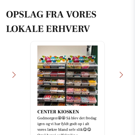
OPSLAG FRA VORES
LOKALE ERHVERV
CENTER KIOSKEN
Godmorgen🤩🤩 Så blev det fredag
igen og vi har fyldt godt op i alt
vores lækre bland selv slik😋😋