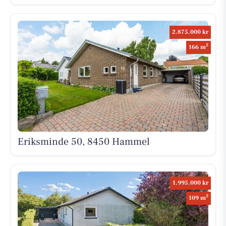
2.875.000 kr
2
166 m
Eriksminde 50, 8450 Hammel
1.995.000 kr
2
109 m