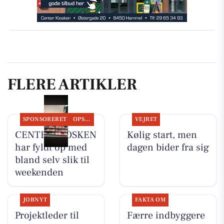
FLERE ARTIKLER
SPONSORERET
OPSLAGSTAVLEN
VEJRET
CENTER KIOSKEN
Kølig start, men
har fyldt op med
dagen bider fra sig
bland selv slik til
weekenden
JOBNYT
FAKTA OM
Projektleder til
Færre indbyggere