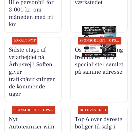
lille personbil for
værkstedet
3.000 kr. om
måneden med fri
km
LOKALT NYT
SPONSORERET
OPSLAGSTAVLEN
Sidste etape af
Oscar Biludlejning
vejarbejdet på
fremhæver flere
Århusvej i Søften
specialister samlet
giver
på samme adresse
trafikpåvirkninger
de kommende
uger
SPONSORERET
OPSLAGSTAVLEN
BOLIGMARKED
Nyt fra
Top 6 over dyreste
Autotekniker Kim
boliger til salg i