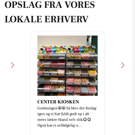
OPSLAG FRA VORES
LOKALE ERHVERV
CENTER KIOSKEN
Godmorgen🤩🤩 Så blev det fredag
igen og vi har fyldt godt op i alt
vores lækre bland selv slik😋😋
Også har vi selfølgelig o...