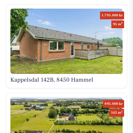
1.795.000 kr
2
95 m
Kappelsdal 142B, 8450 Hammel
895.000 kr
2
143 m