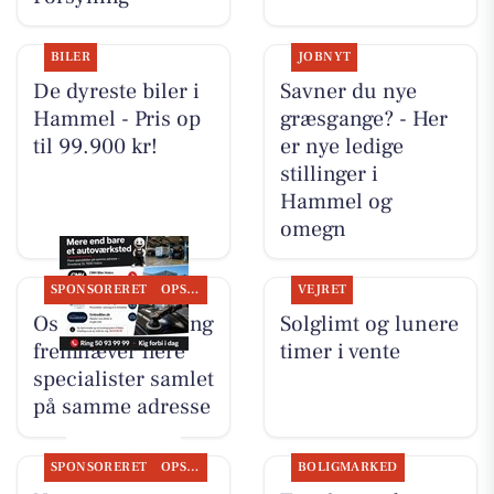
BILER
JOBNYT
De dyreste biler i
Savner du nye
Hammel - Pris op
græsgange? - Her
til 99.900 kr!
er nye ledige
stillinger i
Hammel og
omegn
SPONSORERET
OPSLAGSTAVLEN
VEJRET
Oscar Biludlejning
Solglimt og lunere
fremhæver flere
timer i vente
specialister samlet
på samme adresse
SPONSORERET
OPSLAGSTAVLEN
BOLIGMARKED