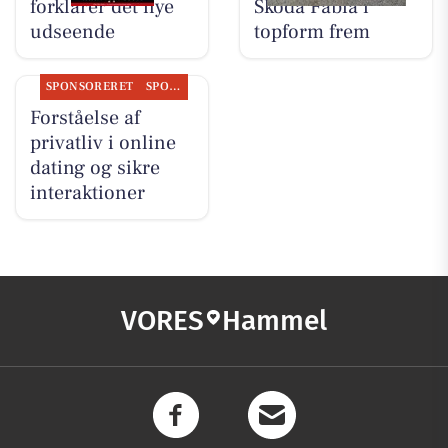
forklarer det nye
Skoda Fabia i
udseende
topform frem
SPONSORERET
SPONSORERET INDHOLD
Forståelse af
privatliv i online
dating og sikre
interaktioner
VORES
Hammel