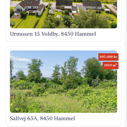
Urmosen 15 Voldby, 8450 Hammel
695.000 kr
2
1059 m
Sallvej 65A, 8450 Hammel