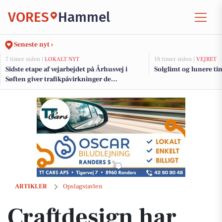
VORES
Hammel
Seneste nyt ›
7 timer siden |
LOKALT NYT
18 timer siden |
VEJRET
Sidste etape af vejarbejdet på Århusvej i
Solglimt og lunere tim
Søften giver trafikpåvirkninger de
kommende uger
Craftdesign har masser af flot strømpegarn i butikken
ARTIKLER
Opslagstavlen
Craftdesign har