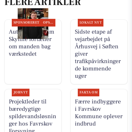
FLERE ARTIKLER
SPONSORERET
OPSLAGSTAVLEN
LOKALT NYT
Autotekniker Kim
Sidste etape af
Skytthe fortæller
vejarbejdet på
om manden bag
Århusvej i Søften
værkstedet
giver
trafikpåvirkninger
de kommende
uger
JOBNYT
FAKTA OM
Projektleder til
Færre indbyggere
bæredygtige
i Favrskov
spildevandsløsnin
Kommune oplever
ger hos Favrskov
indbrud
Forsyning