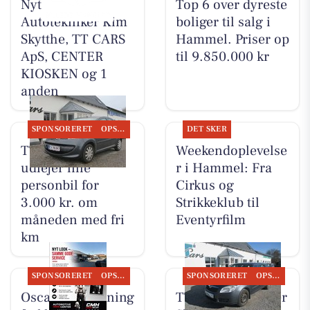
Nyt fra
Top 6 over dyreste
Autotekniker Kim
boliger til salg i
Skytthe, TT CARS
Hammel. Priser op
ApS, CENTER
til 9.850.000 kr
KIOSKEN og 1
anden
SPONSORERET
OPSLAGSTAVLEN
DET SKER
TT CARS ApS
Weekendoplevelse
udlejer lille
r i Hammel: Fra
personbil for
Cirkus og
3.000 kr. om
Strikkeklub til
måneden med fri
Eventyrfilm
km
SPONSORERET
OPSLAGSTAVLEN
SPONSORERET
OPSLAGSTAVLEN
Oscar Biludlejning
TT CARS ApS viser