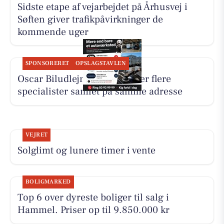
Sidste etape af vejarbejdet på Århusvej i
Søften giver trafikpåvirkninger de
kommende uger
SPONSORERET
OPSLAGSTAVLEN
Oscar Biludlejning fremhæver flere
specialister samlet på samme adresse
VEJRET
Solglimt og lunere timer i vente
BOLIGMARKED
Top 6 over dyreste boliger til salg i
Hammel. Priser op til 9.850.000 kr