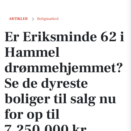
Er Eriksminde 62 i Hammel drømmehjemmet? Se de dyreste boliger til
ARTIKLER
Boligmarked
Er Eriksminde 62 i
Hammel
drømmehjemmet?
Se de dyreste
boliger til salg nu
for op til
7.250.000 kr