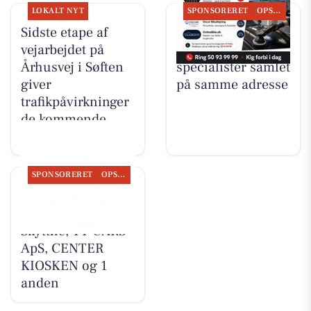
LOKALT NYT
SPONSORERET
OPSLAGSTAVLEN
Sidste etape af
Oscar Biludlejning
vejarbejdet på
fremhæver flere
Århusvej i Søften
specialister samlet
giver
på samme adresse
trafikpåvirkninger
de kommende
uger
SPONSORERET
OPSLAGSTAVLEN
Nyt fra
Autotekniker Kim
Skytthe, TT CARS
ApS, CENTER
KIOSKEN og 1
anden