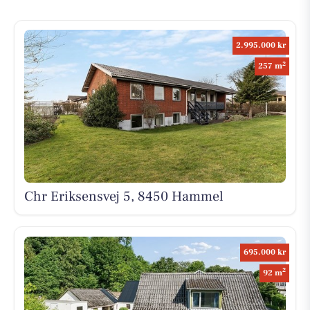
2.995.000 kr
2
257 m
Chr Eriksensvej 5, 8450 Hammel
695.000 kr
2
92 m