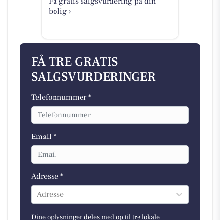
Få gratis salgsvurdering på din
bolig ›
FÅ TRE GRATIS
SALGSVURDERINGER
Telefonnummer *
Email *
Adresse *
Adresse
Dine oplysninger deles med op til tre lokale