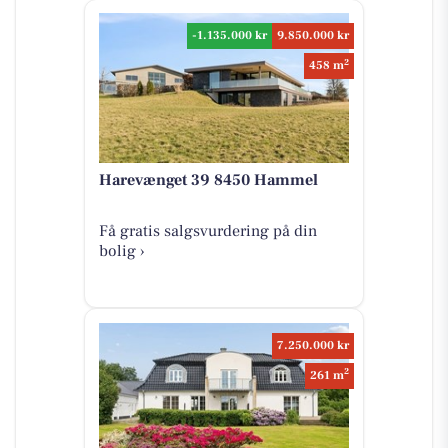
-1.135.000 kr
9.850.000 kr
2
458 m
Harevænget 39 8450 Hammel
Få gratis salgsvurdering på din
bolig ›
7.250.000 kr
2
261 m