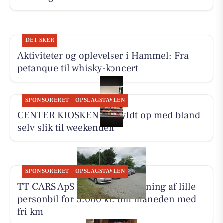
DET SKER
Aktiviteter og oplevelser i Hammel: Fra
petanque til whisky-koncert
SPONSORERET
OPSLAGSTAVLEN
CENTER KIOSKEN har fyldt op med bland
selv slik til weekenden
SPONSORERET
OPSLAGSTAVLEN
TT CARS ApS tilbyder biludlejning af lille
personbil for 3.000 kr. om måneden med
fri km