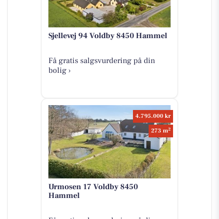
Sjellevej 94 Voldby 8450 Hammel
Få gratis salgsvurdering på din
bolig ›
4.795.000 kr
2
273 m
Urmosen 17 Voldby 8450
Hammel