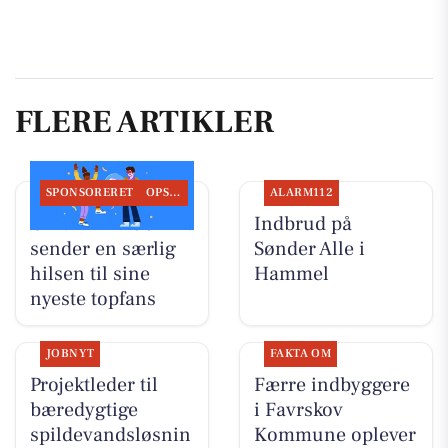
FLERE ARTIKLER
SPONSORERET
OPSLAGSTAVLEN
ALARM112
CENTER KIOSKEN
Indbrud på
sender en særlig
Sønder Alle i
hilsen til sine
Hammel
nyeste topfans
JOBNYT
FAKTA OM
Projektleder til
Færre indbyggere
bæredygtige
i Favrskov
spildevandsløsnin
Kommune oplever