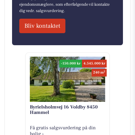
ejendomsmæglere, som efterfølgende vil kontakte
dig vedr. salgsvurdering.
Bliv kontaktet
-150.000 kr
4.545.000 kr
2
240 m
Byrielsholmvej 16 Voldby 8450
Hammel
Få gratis salgsvurdering på din
bolig ›