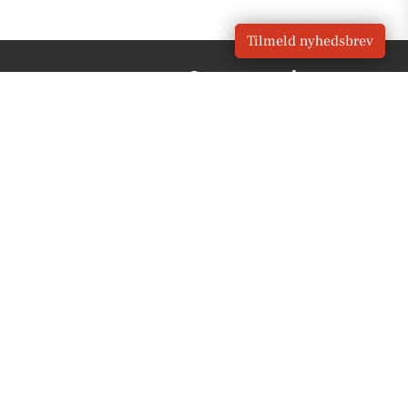
Tilmeld nyhedsbrev
VORES
Hammel
OM VORES DIGITAL
Om os
For annoncører
Vilkår og Privatlivspolitik
Kontakt VORES Digital
Administrer samtykke