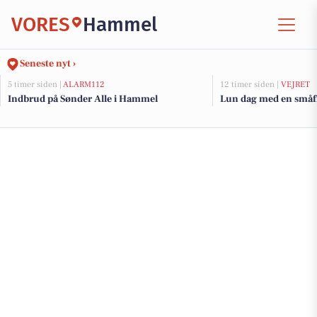
VORES
Hammel
Seneste nyt ›
5 timer siden |
ALARM112
12 timer siden |
VEJRET
Indbrud på Sønder Alle i Hammel
Lun dag med en småfr