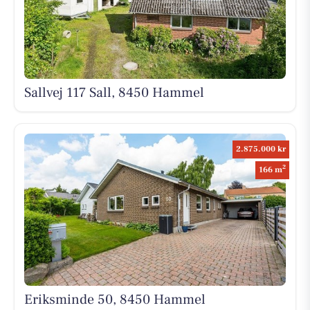
Sallvej 117 Sall, 8450 Hammel
2.875.000 kr
2
166 m
Eriksminde 50, 8450 Hammel