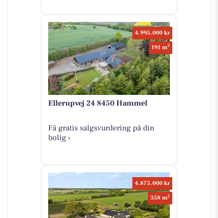
4.995.000 kr
2
191 m
Ellerupvej 24 8450 Hammel
Få gratis salgsvurdering på din
bolig ›
4.875.000 kr
2
358 m