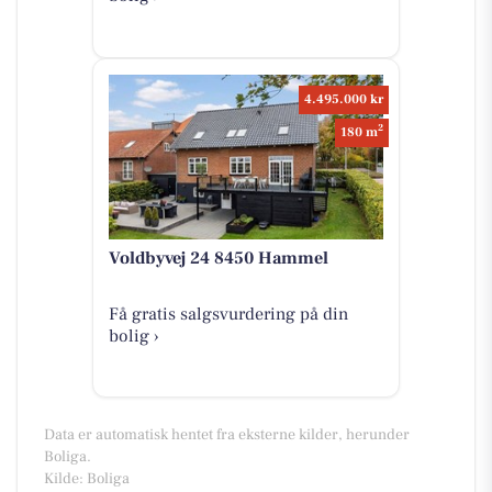
4.495.000 kr
2
180 m
Voldbyvej 24 8450 Hammel
Få gratis salgsvurdering på din
bolig ›
Data er automatisk hentet fra eksterne kilder, herunder
Boliga.
Kilde: Boliga