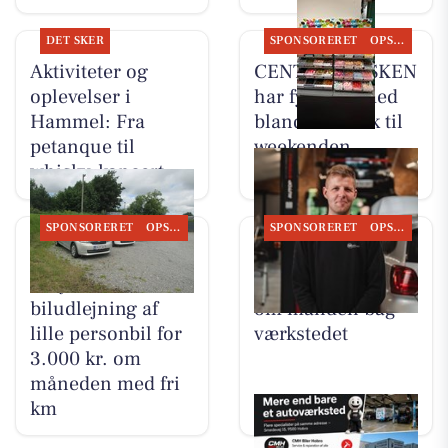
DET SKER
SPONSORERET
OPSLAGSTAVLEN
Aktiviteter og
CENTER KIOSKEN
oplevelser i
har fyldt op med
Hammel: Fra
bland selv slik til
petanque til
weekenden
whisky-koncert
SPONSORERET
OPSLAGSTAVLEN
SPONSORERET
OPSLAGSTAVLEN
TT CARS ApS
Autotekniker Kim
tilbyder
Skytthe fortæller
biludlejning af
om manden bag
lille personbil for
værkstedet
3.000 kr. om
måneden med fri
km