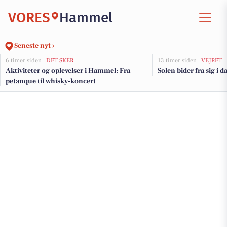
VORES
Hammel
Seneste nyt ›
6 timer siden |
DET SKER
13 timer siden |
VEJRET
Aktiviteter og oplevelser i Hammel: Fra
Solen bider fra sig i d
petanque til whisky-koncert