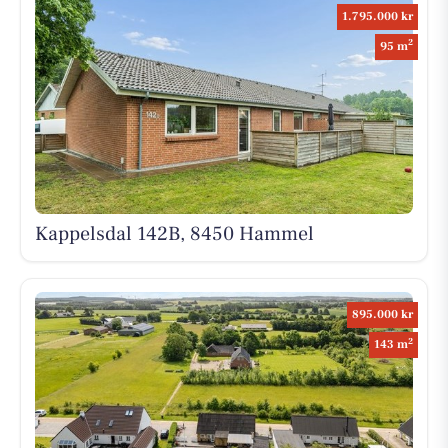
1.795.000 kr
2
95 m
Kappelsdal 142B, 8450 Hammel
895.000 kr
2
143 m