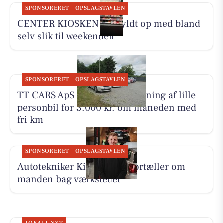
SPONSORERET
OPSLAGSTAVLEN
CENTER KIOSKEN har fyldt op med bland
selv slik til weekenden
SPONSORERET
OPSLAGSTAVLEN
TT CARS ApS tilbyder biludlejning af lille
personbil for 3.000 kr. om måneden med
fri km
SPONSORERET
OPSLAGSTAVLEN
Autotekniker Kim Skytthe fortæller om
manden bag værkstedet
LOKALT NYT