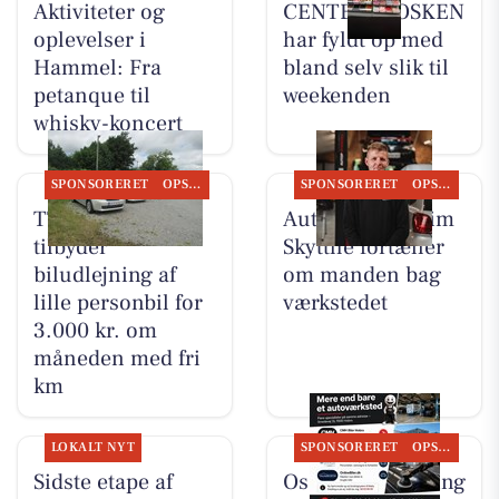
Aktiviteter og
CENTER KIOSKEN
oplevelser i
har fyldt op med
Hammel: Fra
bland selv slik til
petanque til
weekenden
whisky-koncert
SPONSORERET
OPSLAGSTAVLEN
SPONSORERET
OPSLAGSTAVLEN
TT CARS ApS
Autotekniker Kim
tilbyder
Skytthe fortæller
biludlejning af
om manden bag
lille personbil for
værkstedet
3.000 kr. om
måneden med fri
km
LOKALT NYT
SPONSORERET
OPSLAGSTAVLEN
Sidste etape af
Oscar Biludlejning