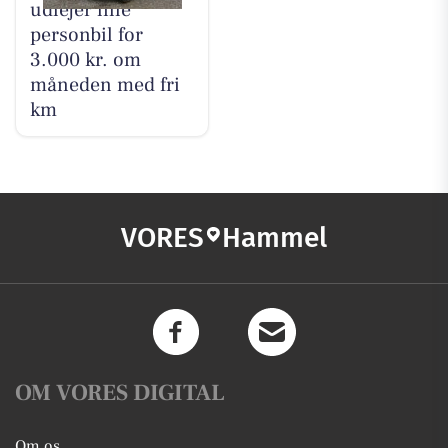
udlejer lille
personbil for
3.000 kr. om
måneden med fri
km
VORES
Hammel
OM VORES DIGITAL
Om os