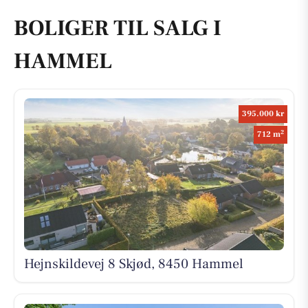
BOLIGER TIL SALG I
HAMMEL
395.000 kr
2
712 m
Hejnskildevej 8 Skjød, 8450 Hammel