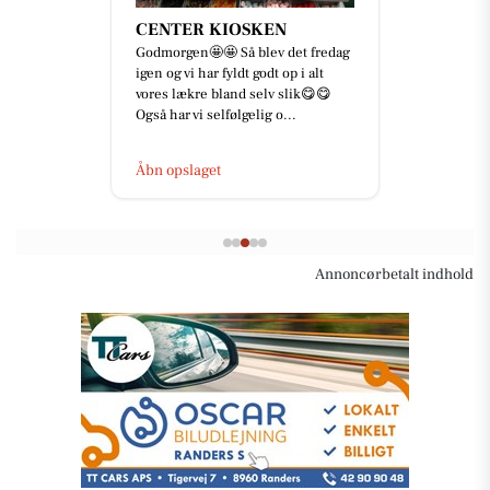
CENTER KIOSKEN
Godmorgen🤩🤩 Så blev det fredag
igen og vi har fyldt godt op i alt
vores lækre bland selv slik😋😋
Også har vi selfølgelig o...
Åbn opslaget
Annoncørbetalt indhold