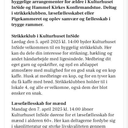
hyggelige arrangementer for ældre i Kulturhuset
InSide og Hammel Kirkes Konfirmandstue. Deltag
i strikkeklubben, læsefællesskabet eller
Pigekammeret og oplev samvær og fællesskab i
trygge rammer.
Strikkeklub i Kulturhuset InSide
Lørdag den 5. april 2025 kl. 14:00 byder Kulturhuset
InSide velkommen til en hyggelig strikkeklub. Her
kan du dele din interesse for strikning, hækling og
andet håndarbejde med ligesindede. Medbring dit
eget garn og opskrifter, og nyd en afslappet
atmosfære med mulighed for en god snak og en kop
kaffe. Husk at medbringe en kop, og for en tyver kan
du få kaffe med brød. Strikkeklubben holder til i
lokale 4, og alle er velkomne, også dem der blot
ønsker en snak.
Læsefællesskab for mænd
Mandag den 7. april 2025 kl. 14:00 åbner
Kulturhuset InSide dørene for et læsefællesskab for
mænd i alderen 60+. Her kan deltagerne fordybe sig
i skønlitteratur og styrke livskvaliteten gennem