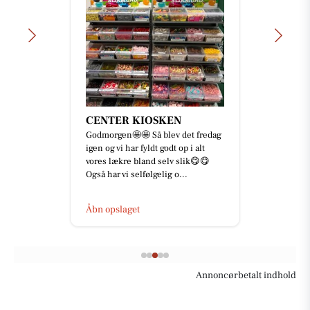
CENTER KIOSKEN
Godmorgen🤩🤩 Så blev det fredag
igen og vi har fyldt godt op i alt
vores lækre bland selv slik😋😋
Også har vi selfølgelig o...
Åbn opslaget
Annoncørbetalt indhold