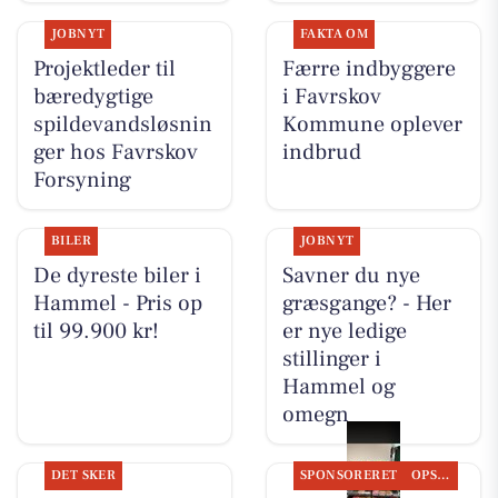
JOBNYT
FAKTA OM
Projektleder til
Færre indbyggere
bæredygtige
i Favrskov
spildevandsløsnin
Kommune oplever
ger hos Favrskov
indbrud
Forsyning
BILER
JOBNYT
De dyreste biler i
Savner du nye
Hammel - Pris op
græsgange? - Her
til 99.900 kr!
er nye ledige
stillinger i
Hammel og
omegn
DET SKER
SPONSORERET
OPSLAGSTAVLEN