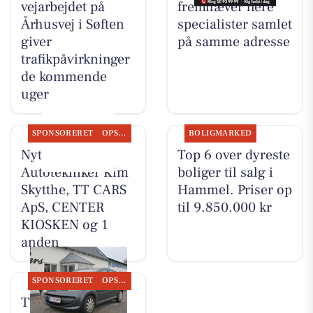
vejarbejdet på
fremhæver flere
Århusvej i Søften
specialister samlet
giver
på samme adresse
trafikpåvirkninger
de kommende
uger
SPONSORERET
OPSLAGSTAVLEN
BOLIGMARKED
Nyt fra
Top 6 over dyreste
Autotekniker Kim
boliger til salg i
Skytthe, TT CARS
Hammel. Priser op
ApS, CENTER
til 9.850.000 kr
KIOSKEN og 1
anden
SPONSORERET
OPSLAGSTAVLEN
TT CARS ApS