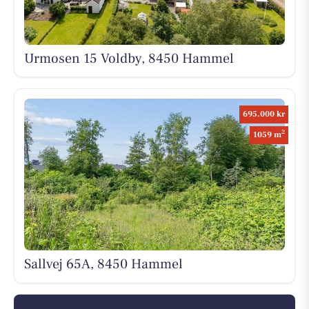
Urmosen 15 Voldby, 8450 Hammel
695.000 kr
2
1059 m
Sallvej 65A, 8450 Hammel