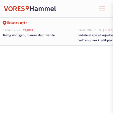
VORES
Hammel
Seneste nyt ›
6 timer siden |
VEJRET
06-08-2026 16:35 |
LOKA
Kølig morgen, lunere dag i vente
Sidste etape af vejarb
Søften giver trafikpå
kommende uger