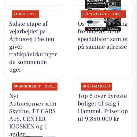
LOKALT NYT
SPONSORERET
OPSLAGSTAVLEN
Sidste etape af
Oscar Biludlejning
vejarbejdet på
fremhæver flere
Århusvej i Søften
specialister samlet
giver
på samme adresse
trafikpåvirkninger
de kommende
uger
SPONSORERET
OPSLAGSTAVLEN
BOLIGMARKED
Nyt fra
Top 6 over dyreste
Autotekniker Kim
boliger til salg i
Skytthe, TT CARS
Hammel. Priser op
ApS, CENTER
til 9.850.000 kr
KIOSKEN og 1
anden