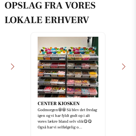
OPSLAG FRA VORES
LOKALE ERHVERV
CENTER KIOSKEN
Godmorgen🤩🤩 Så blev det fredag
igen og vi har fyldt godt op i alt
vores lækre bland selv slik😋😋
Også har vi selfølgelig o...