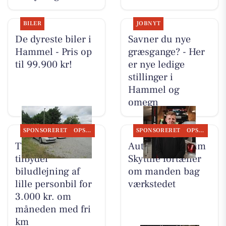
BILER
JOBNYT
De dyreste biler i
Savner du nye
Hammel - Pris op
græsgange? - Her
til 99.900 kr!
er nye ledige
stillinger i
Hammel og
omegn
SPONSORERET
OPSLAGSTAVLEN
SPONSORERET
OPSLAGSTAVLEN
TT CARS ApS
Autotekniker Kim
tilbyder
Skytthe fortæller
biludlejning af
om manden bag
lille personbil for
værkstedet
3.000 kr. om
måneden med fri
km