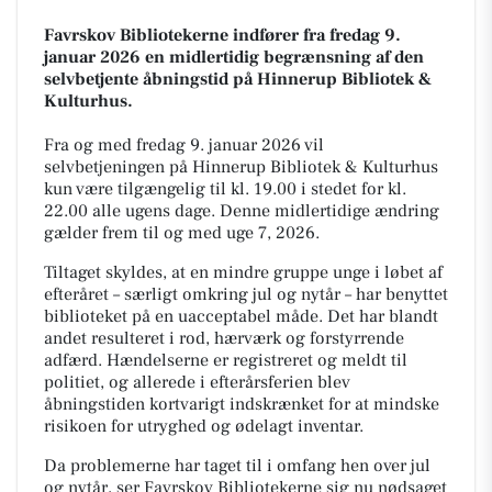
Favrskov Bibliotekerne indfører fra fredag 9.
januar 2026 en midlertidig begrænsning af den
selvbetjente åbningstid på Hinnerup Bibliotek &
Kulturhus.
Fra og med fredag 9. januar 2026 vil
selvbetjeningen på Hinnerup Bibliotek & Kulturhus
kun være tilgængelig til kl. 19.00 i stedet for kl.
22.00 alle ugens dage. Denne midlertidige ændring
gælder frem til og med uge 7, 2026.
Tiltaget skyldes, at en mindre gruppe unge i løbet af
efteråret – særligt omkring jul og nytår – har benyttet
biblioteket på en uacceptabel måde. Det har blandt
andet resulteret i rod, hærværk og forstyrrende
adfærd. Hændelserne er registreret og meldt til
politiet, og allerede i efterårsferien blev
åbningstiden kortvarigt indskrænket for at mindske
risikoen for utryghed og ødelagt inventar.
Da problemerne har taget til i omfang hen over jul
og nytår, ser Favrskov Bibliotekerne sig nu nødsaget