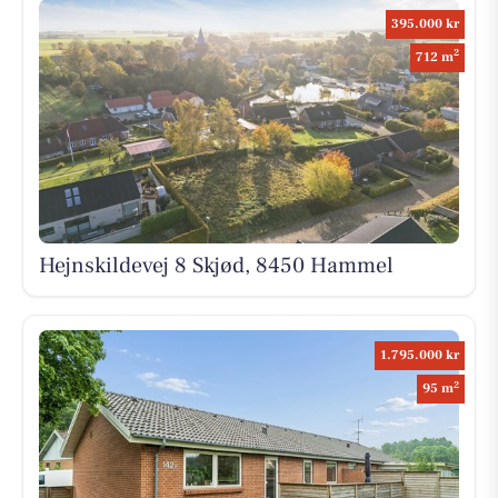
395.000 kr
2
712 m
Hejnskildevej 8 Skjød, 8450 Hammel
1.795.000 kr
2
95 m