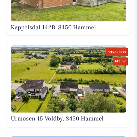
Kappelsdal 142B, 8450 Hammel
895.000 kr
2
143 m
Urmosen 15 Voldby, 8450 Hammel