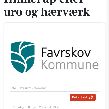
uro og hærværk
Foto: Favrskov kommune
.
Del artikel
Torsdag d. 08. jan. 2026 - kl. 13:49