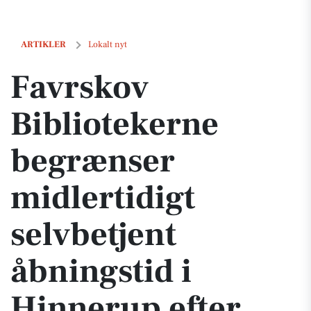
Favrskov Bibliotekerne begrænser midlertidigt selvbetjent åbningst
ARTIKLER
Lokalt nyt
Favrskov
Bibliotekerne
begrænser
midlertidigt
selvbetjent
åbningstid i
Hinnerup efter