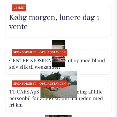
VEJRET
Kølig morgen, lunere dag i
vente
SPONSORERET
OPSLAGSTAVLEN
CENTER KIOSKEN har fyldt op med bland
selv slik til weekenden
SPONSORERET
OPSLAGSTAVLEN
TT CARS ApS tilbyder biludlejning af lille
personbil for 3.000 kr. om måneden med
fri km