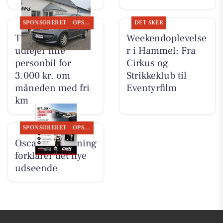
SPONSORERET
OPSLAGSTAVLEN
DET SKER
TT CARS ApS
Weekendoplevelse
udlejer lille
r i Hammel: Fra
personbil for
Cirkus og
3.000 kr. om
Strikkeklub til
måneden med fri
Eventyrfilm
km
SPONSORERET
OPSLAGSTAVLEN
Oscar Biludlejning
forklarer det nye
udseende