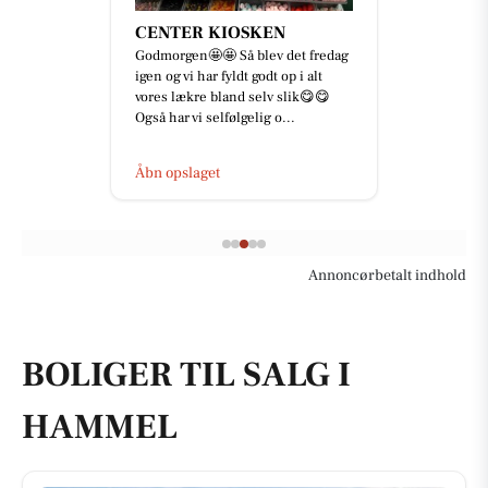
CENTER KIOSKEN
Godmorgen🤩🤩 Så blev det fredag
igen og vi har fyldt godt op i alt
vores lækre bland selv slik😋😋
Også har vi selfølgelig o...
Åbn opslaget
Annoncørbetalt indhold
BOLIGER TIL SALG I
HAMMEL