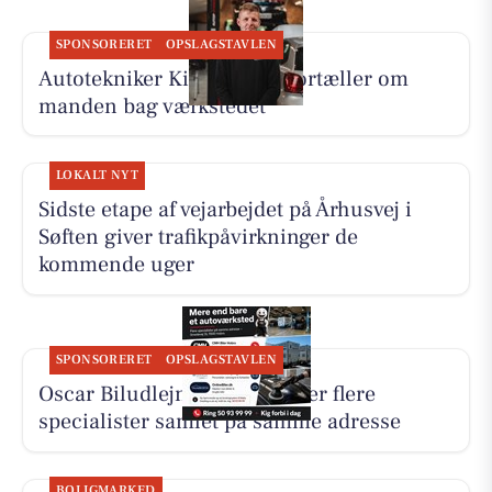
SPONSORERET
OPSLAGSTAVLEN
Autotekniker Kim Skytthe fortæller om
manden bag værkstedet
LOKALT NYT
Sidste etape af vejarbejdet på Århusvej i
Søften giver trafikpåvirkninger de
kommende uger
SPONSORERET
OPSLAGSTAVLEN
Oscar Biludlejning fremhæver flere
specialister samlet på samme adresse
BOLIGMARKED