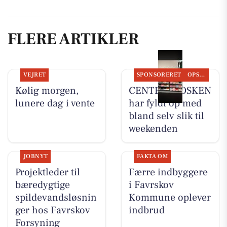
FLERE ARTIKLER
VEJRET
SPONSORERET
OPSLAGSTAVLEN
Kølig morgen,
CENTER KIOSKEN
lunere dag i vente
har fyldt op med
bland selv slik til
weekenden
JOBNYT
FAKTA OM
Projektleder til
Færre indbyggere
bæredygtige
i Favrskov
spildevandsløsnin
Kommune oplever
ger hos Favrskov
indbrud
Forsyning