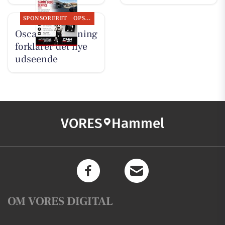
SPONSORERET
OPSLAGSTAVLEN
Oscar Biludlejning
forklarer det nye
udseende
VORES
Hammel
OM VORES DIGITAL