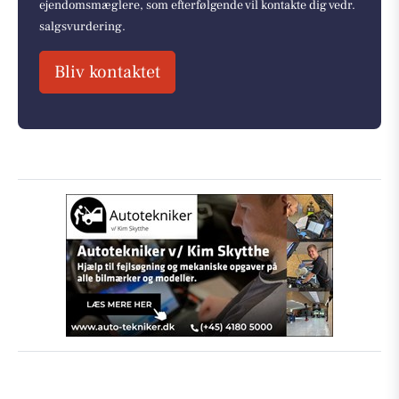
ejendomsmæglere, som efterfølgende vil kontakte dig vedr.
salgsvurdering.
Bliv kontaktet