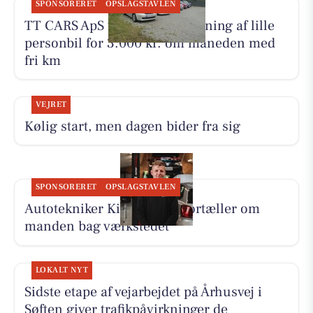
SPONSORERET
OPSLAGSTAVLEN
TT CARS ApS tilbyder biludlejning af lille
personbil for 3.000 kr. om måneden med
fri km
VEJRET
Kølig start, men dagen bider fra sig
SPONSORERET
OPSLAGSTAVLEN
Autotekniker Kim Skytthe fortæller om
manden bag værkstedet
LOKALT NYT
Sidste etape af vejarbejdet på Århusvej i
Søften giver trafikpåvirkninger de