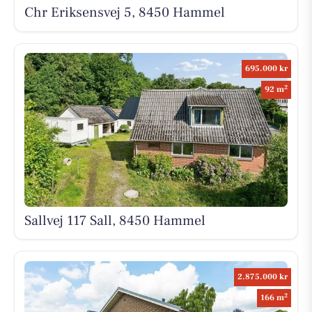
Chr Eriksensvej 5, 8450 Hammel
695.000 kr
2
92 m
Sallvej 117 Sall, 8450 Hammel
2.875.000 kr
2
166 m