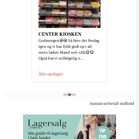
CENTER KIOSKEN
Godmorgen🤩🤩 Så blev det fredag
igen og vi har fyldt godt op i alt
vores lækre bland selv slik😋😋
Også har vi selfølgelig o...
Åbn opslaget
Annoncørbetalt indhold