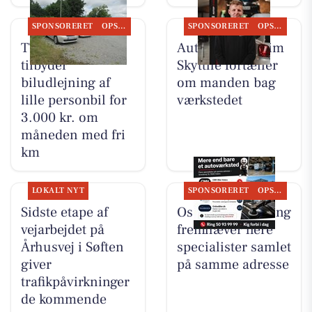
SPONSORERET
OPSLAGSTAVLEN
SPONSORERET
OPSLAGSTAVLEN
TT CARS ApS
Autotekniker Kim
tilbyder
Skytthe fortæller
biludlejning af
om manden bag
lille personbil for
værkstedet
3.000 kr. om
måneden med fri
km
LOKALT NYT
SPONSORERET
OPSLAGSTAVLEN
Sidste etape af
Oscar Biludlejning
vejarbejdet på
fremhæver flere
Århusvej i Søften
specialister samlet
giver
på samme adresse
trafikpåvirkninger
de kommende