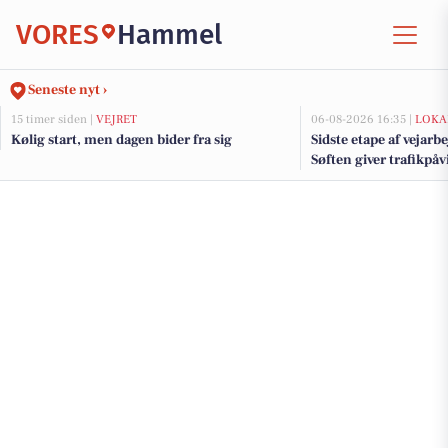
VORES
Hammel
Seneste nyt ›
15 timer siden |
VEJRET
06-08-2026 16:35 |
LOKA
Kølig start, men dagen bider fra sig
Sidste etape af vejarb
Søften giver trafikpå
kommende uger