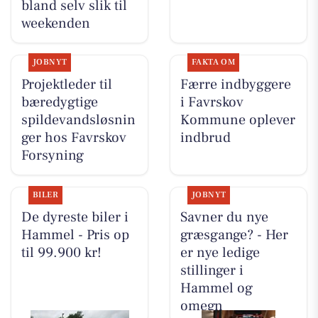
bland selv slik til
weekenden
JOBNYT
FAKTA OM
Projektleder til
Færre indbyggere
bæredygtige
i Favrskov
spildevandsløsnin
Kommune oplever
ger hos Favrskov
indbrud
Forsyning
BILER
JOBNYT
De dyreste biler i
Savner du nye
Hammel - Pris op
græsgange? - Her
til 99.900 kr!
er nye ledige
stillinger i
Hammel og
omegn