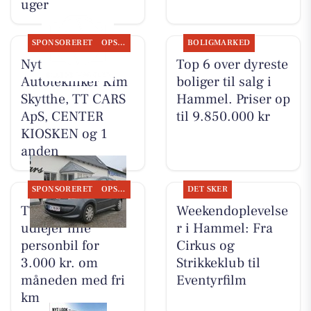
uger
SPONSORERET
OPSLAGSTAVLEN
BOLIGMARKED
Nyt fra
Top 6 over dyreste
Autotekniker Kim
boliger til salg i
Skytthe, TT CARS
Hammel. Priser op
ApS, CENTER
til 9.850.000 kr
KIOSKEN og 1
anden
SPONSORERET
OPSLAGSTAVLEN
DET SKER
TT CARS ApS
Weekendoplevelse
udlejer lille
r i Hammel: Fra
personbil for
Cirkus og
3.000 kr. om
Strikkeklub til
måneden med fri
Eventyrfilm
km