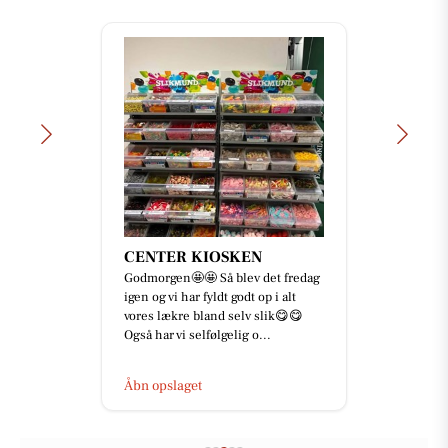
CENTER KIOSKEN
Godmorgen🤩🤩 Så blev det fredag
igen og vi har fyldt godt op i alt
vores lækre bland selv slik😋😋
Også har vi selfølgelig o...
Åbn opslaget