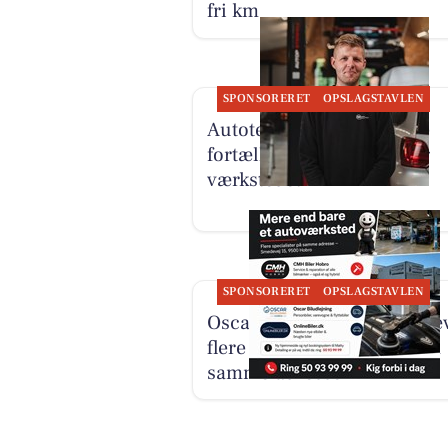
fri km
SPONSORERET
OPSLAGSTAVLEN
Autotekniker Kim Skytthe
fortæller om manden bag
værkstedet
SPONSORERET
OPSLAGSTAVLEN
Oscar Biludlejning fremhæ
flere specialister samlet på
samme adresse