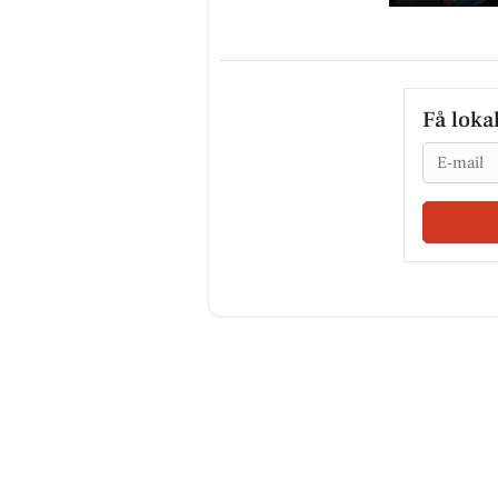
Få loka
Email