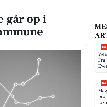
une
 går op i
ME
Kommune
AR
DE
Wee
Fra 
Even
DA
Magn
brød
loka