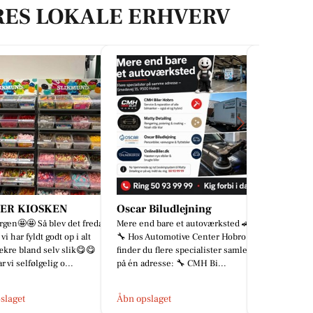
RES LOKALE ERHVERV
 Biludlejning
Autotekniker Kim Skytthe
d bare et autoværksted 🚗
Bag enhver virksomhed står der
 Automotive Center Hobro
mennesker. Derfor tænkte vi, at
du flere specialister samlet
det var på tide at fortælle lidt om
dresse: 🔧 CMH Bi...
manden bag værkstedet. Ki...
slaget
Åbn opslaget