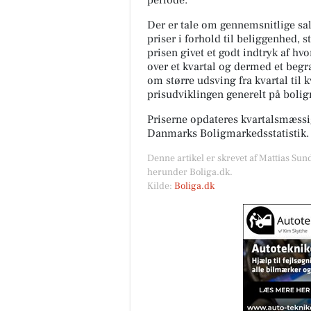
periode.
Der er tale om gennemsnitlige salg
priser i forhold til beliggenhed, s
prisen givet et godt indtryk af hv
over et kvartal og dermed et begræ
om større udsving fra kvartal til 
prisudviklingen generelt på boli
TT CARS ApS
Vi forstår godt hvorfor du ikke
Priserne opdateres kvartalsmæssig
fjerne blikket fra denne Mitsu
Danmarks Boligmarkedsstatistik.
Space Star 😍 Det kan vi heller
ikke! Tag et nærmere...
Denne artikel er skrevet af Mattias Sun
herunder Boliga.dk.
Kilde:
Boliga.dk
Åbn opslaget