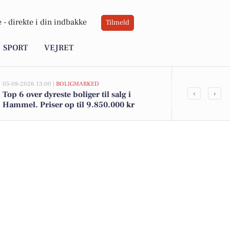
 -
direkte i din indbakke
Tilmeld
SPORT
VEJRET
05-08-2026 13:00 |
BOLIGMARKED
05-08-2026 09:01
‹
›
Top 6 over dyreste boliger til salg i
Weekendople
Hammel. Priser op til 9.850.000 kr
og Strikkekl