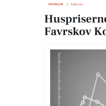
Huspriserne går op i Favrskov Komm
ARTIKLER
Fakta om
Huspriserne
Favrskov 