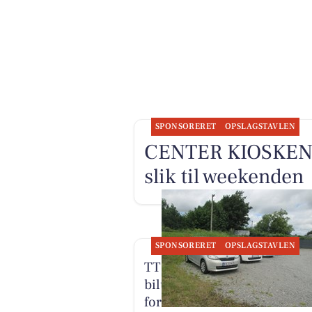
SPONSORERET
OPSLAGSTAVLEN
CENTER KIOSKEN ha
slik til weekenden
SPONSORERET
OPSLAGSTAVLEN
TT CARS ApS tilbyder
biludlejning af lille personb
for 3.000 kr. om måneden