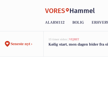
VORES
Hammel
ALARM112
BOLIG
ERHVER
13 timer siden |
VEJRET
Seneste nyt ›
Kølig start, men dagen bider fra s