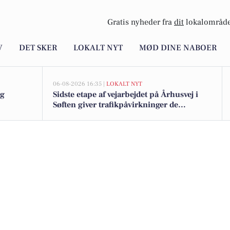
Gratis nyheder fra
dit
lokalområde
V
DET SKER
LOKALT NYT
MØD DINE NABOER
06-08-2026 16:35 |
LOKALT NYT
ig
Sidste etape af vejarbejdet på Århusvej i
Søften giver trafikpåvirkninger de
kommende uger