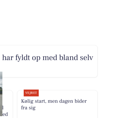
r fyldt op med bland selv
VEJRET
Kølig start, men dagen bider
il
fra sig
 med