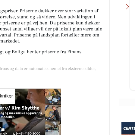
spriser. Priserne dækker over stor variation af
tørrelse, stand og så videre. Men udviklingen i
or priserne er på vej hen. Da priserne kun dækker
nset antal villaer vil der på lokalt plan være tale
kvartal. Priserne på landsplan fortæller mere om
gmarkedet.
Oscar Biludlejning
 kan
Vi forstår godt hvorfor du ikke kan
t og Boliga henter priserne fra Finans
bishi
fjerne blikket fra denne Mitsubishi
Space Star 😍 Det kan vi heller
ikke! Tag et nærmere...
droos og data er automatisk hentet fra eksterne kilder,
Åbn opslaget