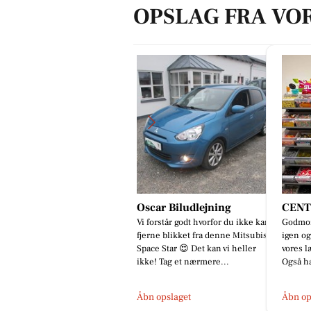
OPSLAG FRA VO
scar Biludlejning
CENTER KIOSKEN
Oscar
 forstår godt hvorfor du ikke kan
Godmorgen🤩🤩 Så blev det fredag
Mere en
erne blikket fra denne Mitsubishi
igen og vi har fyldt godt op i alt
🔧 Hos
ace Star 😍 Det kan vi heller
vores lækre bland selv slik😋😋
finder 
ke! Tag et nærmere...
Også har vi selfølgelig o...
på én a
bn opslaget
Åbn opslaget
Åbn op