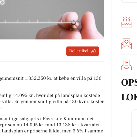
Del artikel
 gennemsnit 1.832.350 kr. at købe en villa på 130
OP
LO
mlig 14.095 kr., hvor det på landsplan kostede
 villa. En gennemsnitlig villa på 130 kvm. koster
n.
snitlige salgspris i Favrskov Kommune det
rprisen nu 14.095 kr. mod 13.138 kr. i kvartalet
På landsplan er priserne faldet med 5,6% i samme