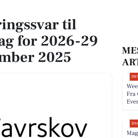
 for 2026-29 inden september 2025
ingssvar til
ag for 2026-29
ME
ember 2025
AR
DE
Wee
Fra 
Even
DA
Magn