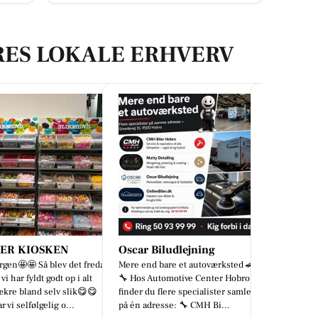
RES LOKALE ERHVERV
 Biludlejning
Autotekniker Kim Skytthe
d bare et autoværksted 🚗
Bag enhver virksomhed står der
 Automotive Center Hobro
mennesker. Derfor tænkte vi, at
du flere specialister samlet
det var på tide at fortælle lidt om
dresse: 🔧 CMH Bi...
manden bag værkstedet. Ki...