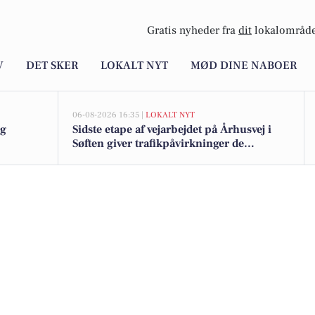
Gratis nyheder fra
dit
lokalområde
V
DET SKER
LOKALT NYT
MØD DINE NABOER
06-08-2026 16:35 |
LOKALT NYT
ig
Sidste etape af vejarbejdet på Århusvej i
Søften giver trafikpåvirkninger de
kommende uger