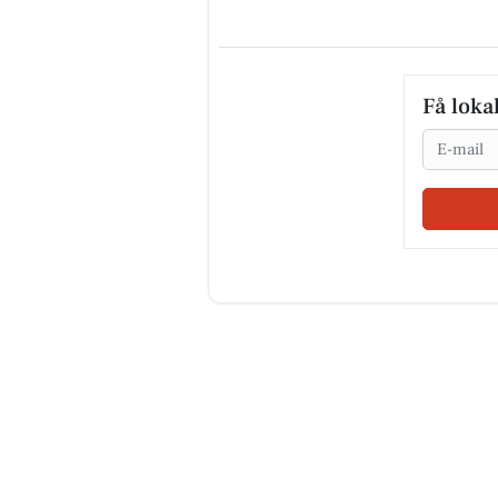
Få loka
Email