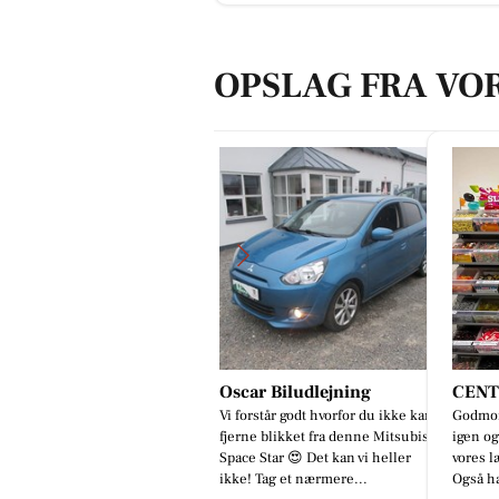
OPSLAG FRA VO
scar Biludlejning
CENTER KIOSKEN
Oscar
 forstår godt hvorfor du ikke kan
Godmorgen🤩🤩 Så blev det fredag
Mere en
erne blikket fra denne Mitsubishi
igen og vi har fyldt godt op i alt
🔧 Hos
ace Star 😍 Det kan vi heller
vores lækre bland selv slik😋😋
finder 
ke! Tag et nærmere...
Også har vi selfølgelig o...
på én a