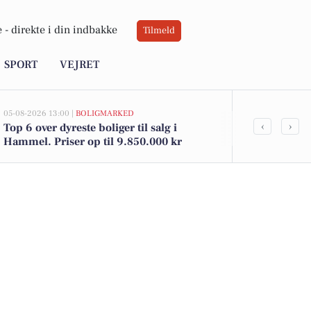
 -
direkte i din indbakke
Tilmeld
SPORT
VEJRET
05-08-2026 13:00 |
BOLIGMARKED
05-08-2026 09:01
‹
›
Top 6 over dyreste boliger til salg i
Weekendople
Hammel. Priser op til 9.850.000 kr
og Strikkekl