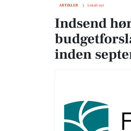
Indsend høringssvar til budgetforslag
ARTIKLER
Lokalt nyt
Indsend hør
budgetforsl
inden sept