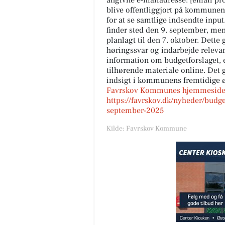
angivne e-mailadresse: [email prot
blive offentliggjort på kommunen
for at se samtlige indsendte input
finder sted den 9. september, me
planlagt til den 7. oktober. Dette
høringssvar og indarbejde relevan
information om budgetforslaget, e
tilhørende materiale online. Det g
indsigt i kommunens fremtidige ø
Favrskov Kommunes hjemmesid
TT CARS ApS
https://favrskov.dk/nyheder/budge
september-2025
Vi forstår godt hvorfor du ikke
fjerne blikket fra denne Mitsu
Kilde: Favrskov Kommune
Space Star 😍 Det kan vi heller
ikke! Tag et nærmere...
Åbn opslaget