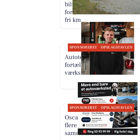
biludlejning af lille personb
for 3.000 kr. om måneden
fri km
SPONSORERET
OPSLAGSTAVLEN
Autotekniker Kim Skytthe
fortæller om manden bag
værkstedet
SPONSORERET
OPSLAGSTAVLEN
Oscar Biludlejning fremhæ
flere specialister samlet på
samme adresse