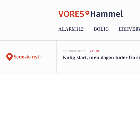
VORES
Hammel
ALARM112
BOLIG
ERHVER
11 timer siden |
VEJRET
Seneste nyt ›
Kølig start, men dagen bider fra s