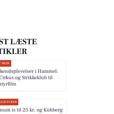
ST LÆSTE
TIKLER
T SKER
kendoplevelser i Hammel:
Cirkus og Strikkeklub til
tyrfilm
GLIGVARER
um is til 25 kr. og Kohberg