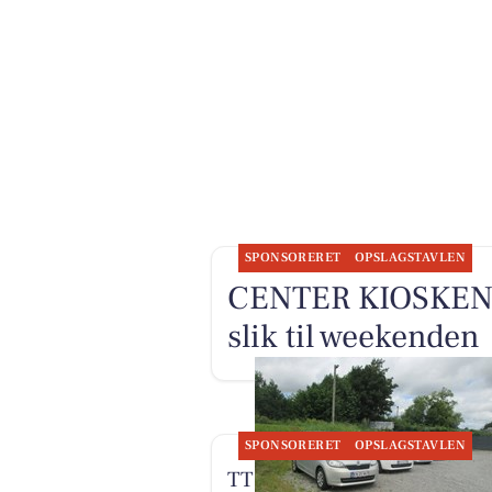
SPONSORERET
OPSLAGSTAVLEN
CENTER KIOSKEN ha
slik til weekenden
SPONSORERET
OPSLAGSTAVLEN
TT CARS ApS tilbyder