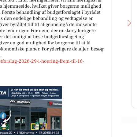
ected]. Efter høringsfristen vil alle høringssvar
s hjemmeside, hvilket giver borgerne mulighed
. Første behandling af budgetforslaget i byrådet
ns den endelige behandling og vedtagelse er
 giver byrådet tid til at gennemgå de indsendte
te ændringer. For dem, der ønsker yderligere
r det muligt at læse budgetforslaget og
iver en god mulighed for borgerne til at få
konomiske planer. For yderligere detaljer, besøg
e
.
Oscar Biludlejning
tforslag-2026-29-i-hoering-frem-til-16-
 kan
Vi forstår godt hvorfor du ikke kan
bishi
fjerne blikket fra denne Mitsubishi
Space Star 😍 Det kan vi heller
ikke! Tag et nærmere...
Åbn opslaget