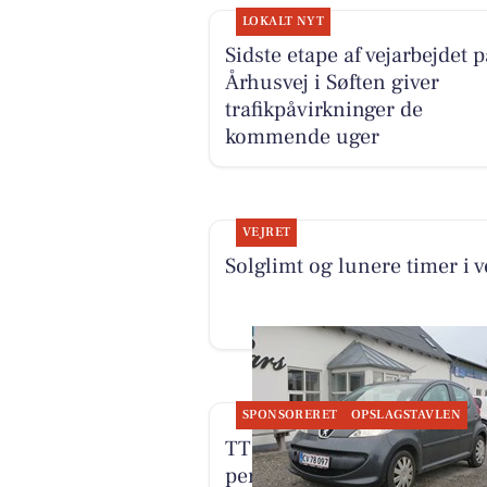
LOKALT NYT
Sidste etape af vejarbejdet p
Århusvej i Søften giver
trafikpåvirkninger de
kommende uger
VEJRET
Solglimt og lunere timer i 
SPONSORERET
OPSLAGSTAVLEN
TT CARS ApS udlejer lille
personbil for 3.000 kr. om