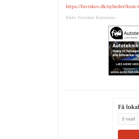
https://favrskov.dk/nyheder/kom-t
Kilde: Favrskov Kommune
Få loka
Email