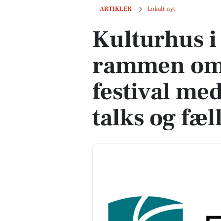
Kulturhus i Hammel danner rammen om 
ARTIKLER
Lokalt nyt
Kulturhus 
rammen om 
festival me
talks og fæl