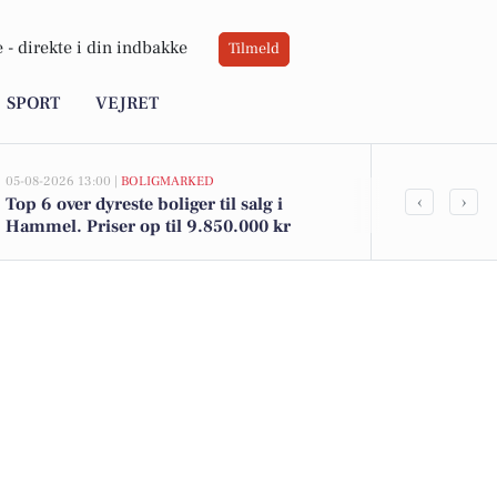
 -
direkte i din indbakke
Tilmeld
SPORT
VEJRET
05-08-2026 13:00 |
BOLIGMARKED
05-08-2026 09:01
‹
›
Top 6 over dyreste boliger til salg i
Weekendople
Hammel. Priser op til 9.850.000 kr
og Strikkekl