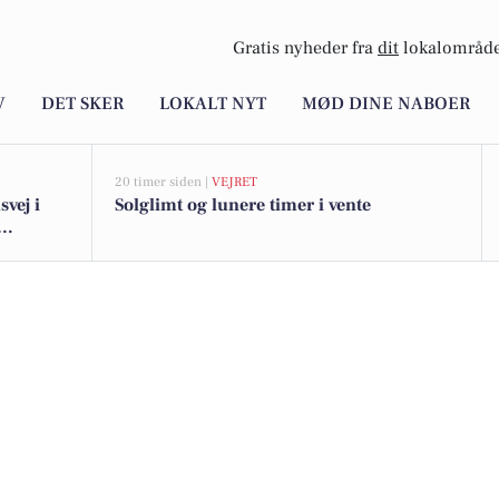
Gratis nyheder fra
dit
lokalområde
V
DET SKER
LOKALT NYT
MØD DINE NABOER
20 timer siden |
VEJRET
svej i
Solglimt og lunere timer i vente