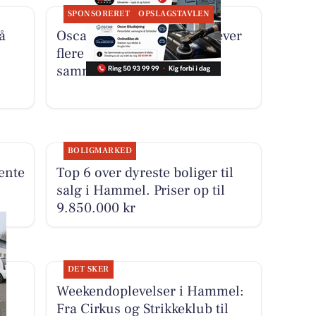
SPONSORERET
OPSLAGSTAVLEN
å
Oscar Biludlejning fremhæver
flere specialister samlet på
samme adresse
BOLIGMARKED
vente
Top 6 over dyreste boliger til
salg i Hammel. Priser op til
9.850.000 kr
DET SKER
Weekendoplevelser i Hammel:
Fra Cirkus og Strikkeklub til