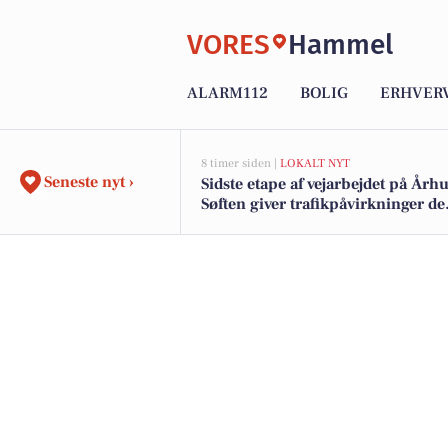
VORES
Hammel
ALARM112
BOLIG
ERHVER
8 timer siden |
LOKALT NYT
Seneste nyt ›
Sidste etape af vejarbejdet på Århu
Søften giver trafikpåvirkninger de
kommende uger