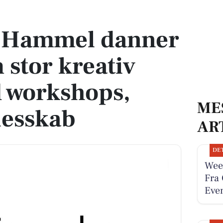
stor kreativ festival med workshops, talks og fællesskab
i Hammel danner
stor kreativ
d workshops,
ME
lesskab
AR
DE
Wee
Fra 
Even