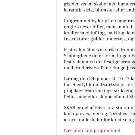
glæden ved at skabe med hændern
keramik, strik, blomster eller andr
Programmet byder på en lang rækk
nogle kræver billet, mens man ti
kræfter med tufting, hækling, ke
Instruktører guider undervejs, og
Festivalen åbnes af strikkedronn
Skaberglæde deler fortællingen
F
festivalen med det festlige arra
med broderisten Trine Runge Jess
TT CARS ApS
Lørdag den 24. januar kl. 10–17 ku
BILUDLEJNING Lej en lille
huset er fyldt med workshops, grat
personbil for 3.000 kr. om md
projekter. Man kan tage strikketøj
med fri km (ex brændstof)! Vi 
fællessang eller slappe af med
St
for vedligehold og service af b.
SKAB er del af Favrskov Kommunes
kun opleves, men også skabes i f
Åbn opslaget
af nye mødesteder for kreative o
Læs mere om programmet