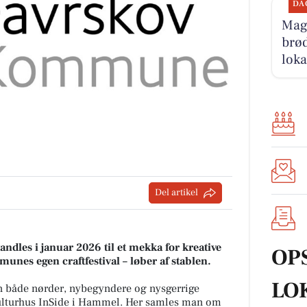
DA
Magn
brød
loka
Del artikel
dles i januar 2026 til et mekka for kreative
OP
nes egen craftfestival – løber af stablen.
LO
an både nørder, nybegyndere og nysgerrige
 Kulturhus InSide i Hammel. Her samles man om