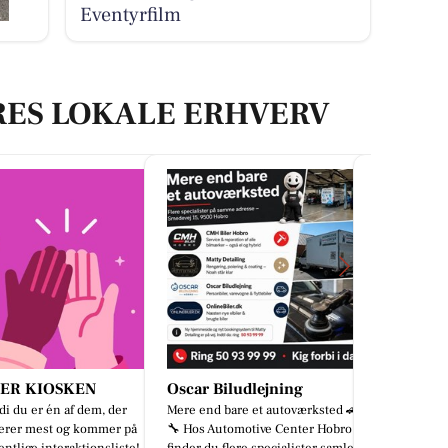
Eventyrfilm
RES LOKALE ERHVERV
 Biludlejning
Autotekniker Kim Skytthe
d bare et autoværksted 🚗
Bag enhver virksomhed står der
 Automotive Center Hobro
mennesker. Derfor tænkte vi, at
du flere specialister samlet
det var på tide at fortælle lidt om