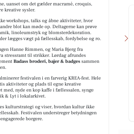
e, uanset om det gælder macramé, croquis,
e kreative sysler.
e workshops, talks og åbne aktiviteter, hvor
l andre blot kan møde op. Deltagerne kan prøve
ramik, linoleumstryk og blomsterdekoration.
 der lægges vægt på fællesskab, fordybelse og ro.
ingen Hanne Rimmen, og Maria Bjerg fra
ra stressramt til strikker
. Lørdag afrundes
ngement
Badass broderi, bajer & badges
sammen
en.
Oscar Biludlejning
lminerer festivalen i en farverig KREA-fest. Hele
BILUDLEJNING Lej en lille
is aktiviteter og plads til egne kreative
r.
personbil for 3.000 kr. om mdr.
et med, nyde en kop kaffe i fællessalen, synge
står
med fri km (ex brændstof)! Vi står
rik & Lyt
i lokalarkivet.
..
for vedligehold og service af b...
 kulturstrategi og viser, hvordan kultur ikke
ællesskab. Festivalen understreger betydningen
Åbn opslaget
g engagerede borgere.