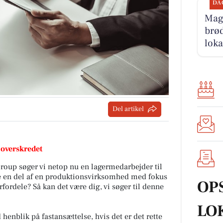
DA
Magn
brød
loka
Del artikel
 overskredet
roup søger vi netop nu en lagermedarbejder til
re en del af en produktionsvirksomhed med fokus
OP
ordele? Så kan det være dig, vi søger til denne
LO
d henblik på fastansættelse, hvis det er det rette