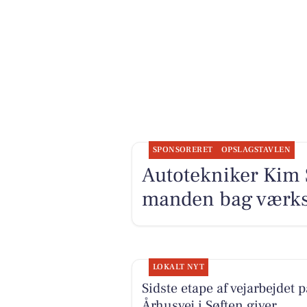
SPONSORERET
OPSLAGSTAVLEN
Autotekniker Kim 
manden bag værks
LOKALT NYT
Sidste etape af vejarbejdet p
Århusvej i Søften giver