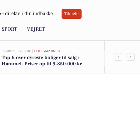
 -
direkte i din indbakke
Tilmeld
SPORT
VEJRET
05-08-2026 13:00 |
BOLIGMARKED
05-08-2026 09:01
‹
›
Top 6 over dyreste boliger til salg i
Weekendople
Hammel. Priser op til 9.850.000 kr
og Strikkekl