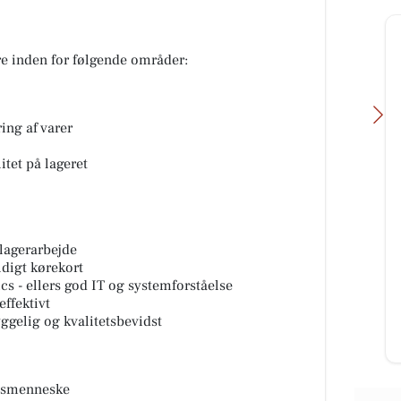
e inden for følgende områder:
ing af varer
itet på lageret
Oscar Biludlejning
Mere end bare et autoværksted 🚗
 lagerarbejde
å
🔧 Hos Automotive Center Hobro
ldigt kørekort
e! 🎉
finder du flere specialister samlet
 - ellers god IT og systemforståelse
på én adresse: 🔧 CMH Bi...
effektivt
gelig og kvalitetsbevidst
Åbn opslaget
ensmenneske