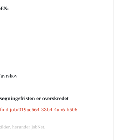
EN:
Favrskov
nsøgningsfristen er overskredet
k/find-job/019ac564-33b4-4ab6-b506-
kilder, herunder JobNet.