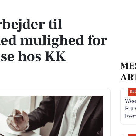
ulighed for fastansættelse hos KK Group
ejder til
ed mulighed for
lse hos KK
ME
AR
DE
Wee
Fra 
Even