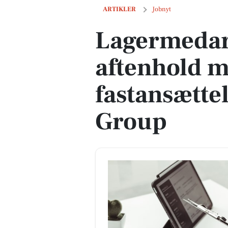
Lagermedarbejder til aftenhold med m
ARTIKLER
Jobnyt
Lagermedarb
aftenhold m
fastansætte
Group