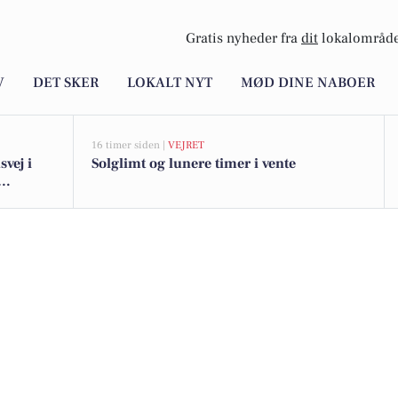
Gratis nyheder fra
dit
lokalområde
V
DET SKER
LOKALT NYT
MØD DINE NABOER
16 timer siden |
VEJRET
svej i
Solglimt og lunere timer i vente