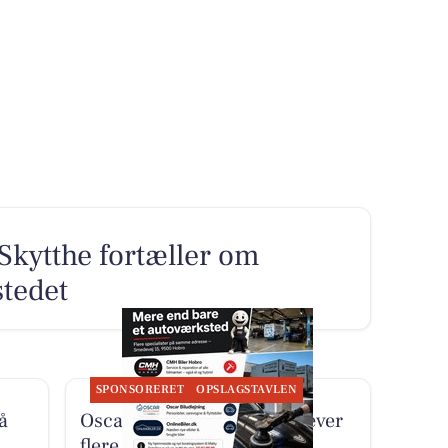
Skytthe fortæller om
tedet
SPONSORERET
OPSLAGSTAVLEN
å
Oscar Biludlejning fremhæver
flere specialister samlet på