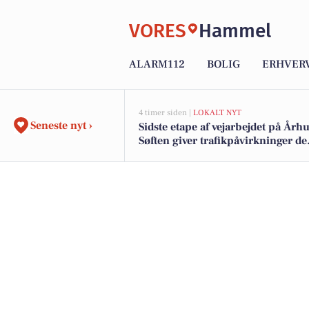
VORES
Hammel
ALARM112
BOLIG
ERHVER
4 timer siden |
LOKALT NYT
Seneste nyt ›
Sidste etape af vejarbejdet på Århu
Søften giver trafikpåvirkninger de
kommende uger