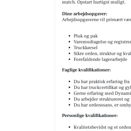
match. Opstart hurtigst muligt.
Dine arbejdsopgaver:
Arbejdsopgaverne vil primært vær
Pluk og pak
Varemodtagelse og registrer
Truckkørsel
Sikre orden, struktur og kval
Forefaldende lagerarbejde
Faglige kvalifikationer:
 Biludlejning
CENTER KIOSKEN
EJNING Lej en lille
Tak, fordi du er én af dem, der
Du har praktisk erfaring fra
bil for 3.000 kr. om mdr.
interagerer mest og kommer p
Du har truckcertifikat og gy
i km (ex brændstof)! Vi står
min ugentlige interaktionslist
Gerne erfaring med Dynamics
ligehold og service af b...
Heine Søgård Jakobsen, All...
Du arbejder struktureret og 
Du har ordenssans, er omhyg
pslaget
Åbn opslaget
Personlige kvalifikationer:
Kvalitetsbevidst og et ord