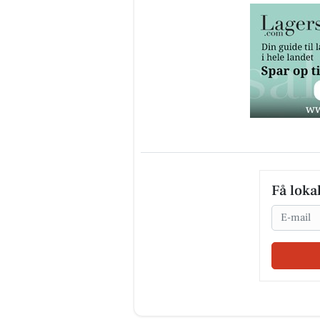
Få loka
Email