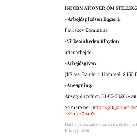
INFORMATIONER OM STILLING
- Arbejdspladsen ligger i:
Favrskov Kommune
-Virksomheden tilbyder:
aftenarbejde
-Arbejdsgiver:
JKS a/s, Randers, Hammel, 8450 
-Ansøgning:
Ansøgningsfrist: 31-05-2026;
- a
Se mere her:
https://job.jobnet.d
124af7a25ab9
Data er automatisk hentet fra eksterne 
Kilde: JobNet