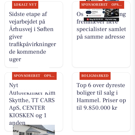
LOKALT NYT
SPONSORERET
OPSLAGSTAVLEN
Sidste etape af
Oscar Biludlejning
vejarbejdet på
fremhæver flere
Århusvej i Søften
specialister samlet
giver
på samme adresse
trafikpåvirkninger
de kommende
uger
SPONSORERET
OPSLAGSTAVLEN
BOLIGMARKED
Nyt fra
Top 6 over dyreste
Autotekniker Kim
boliger til salg i
Skytthe, TT CARS
Hammel. Priser op
ApS, CENTER
til 9.850.000 kr
KIOSKEN og 1
anden