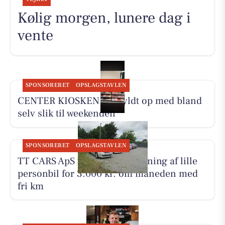
Kølig morgen, lunere dag i
vente
SPONSORERET
OPSLAGSTAVLEN
CENTER KIOSKEN har fyldt op med bland
selv slik til weekenden
SPONSORERET
OPSLAGSTAVLEN
TT CARS ApS tilbyder biludlejning af lille
personbil for 3.000 kr. om måneden med
fri km