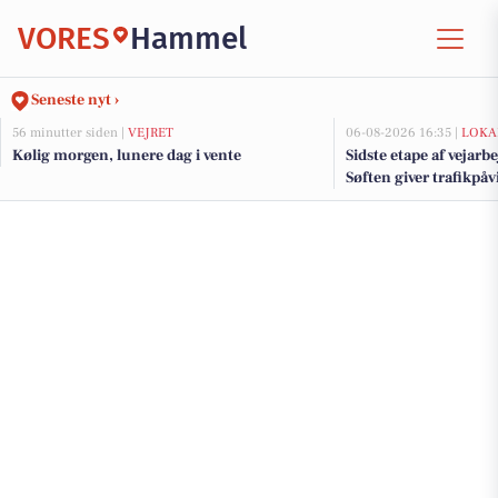
VORES
Hammel
Seneste nyt ›
56 minutter siden |
VEJRET
06-08-2026 16:35 |
LOKA
Kølig morgen, lunere dag i vente
Sidste etape af vejarb
Søften giver trafikpå
kommende uger