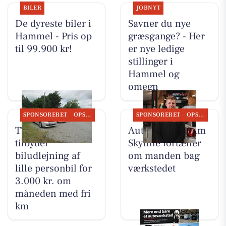
BILER
JOBNYT
De dyreste biler i
Savner du nye
Hammel - Pris op
græsgange? - Her
til 99.900 kr!
er nye ledige
stillinger i
Hammel og
omegn
SPONSORERET
OPSLAGSTAVLEN
SPONSORERET
OPSLAGSTAVLEN
TT CARS ApS
Autotekniker Kim
tilbyder
Skytthe fortæller
biludlejning af
om manden bag
lille personbil for
værkstedet
3.000 kr. om
måneden med fri
km