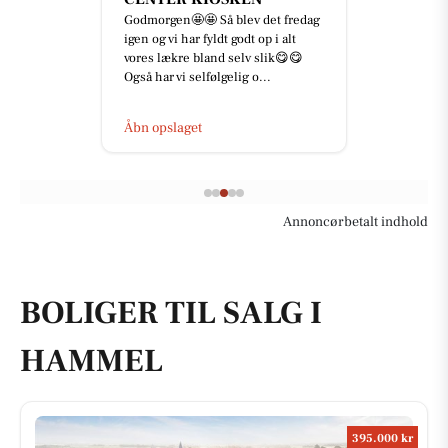
Godmorgen🤩🤩 Så blev det fredag
igen og vi har fyldt godt op i alt
vores lækre bland selv slik😋😋
Også har vi selfølgelig o...
Åbn opslaget
Annoncørbetalt indhold
BOLIGER TIL SALG I
HAMMEL
395.000 kr