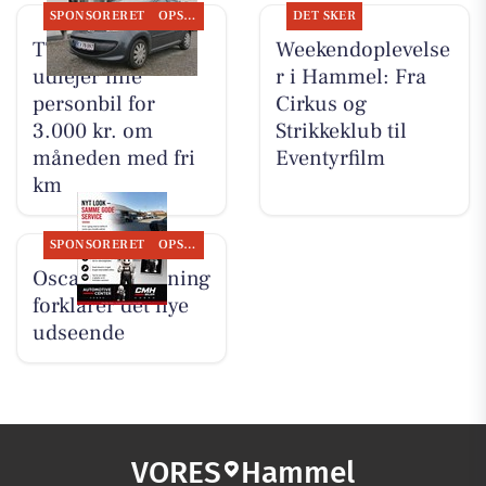
SPONSORERET
OPSLAGSTAVLEN
DET SKER
TT CARS ApS
Weekendoplevelse
udlejer lille
r i Hammel: Fra
personbil for
Cirkus og
3.000 kr. om
Strikkeklub til
måneden med fri
Eventyrfilm
km
SPONSORERET
OPSLAGSTAVLEN
Oscar Biludlejning
forklarer det nye
udseende
VORES
Hammel