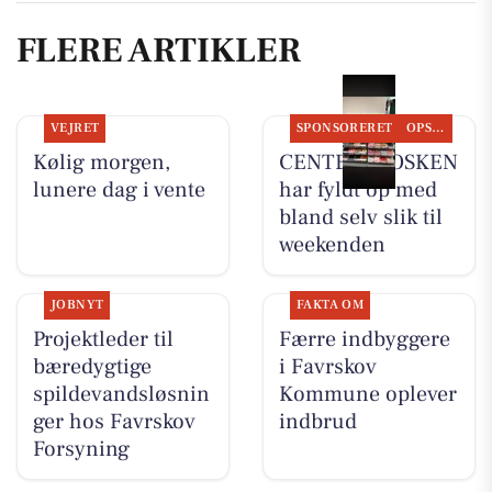
FLERE ARTIKLER
VEJRET
SPONSORERET
OPSLAGSTAVLEN
Kølig morgen,
CENTER KIOSKEN
lunere dag i vente
har fyldt op med
bland selv slik til
weekenden
JOBNYT
FAKTA OM
Projektleder til
Færre indbyggere
bæredygtige
i Favrskov
spildevandsløsnin
Kommune oplever
ger hos Favrskov
indbrud
Forsyning