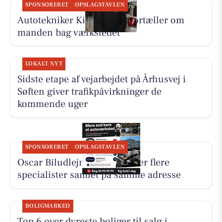
SPONSORERET
OPSLAGSTAVLEN
Autotekniker Kim Skytthe fortæller om
manden bag værkstedet
LOKALT NYT
Sidste etape af vejarbejdet på Århusvej i
Søften giver trafikpåvirkninger de
kommende uger
SPONSORERET
OPSLAGSTAVLEN
Oscar Biludlejning fremhæver flere
specialister samlet på samme adresse
BOLIGMARKED
Top 6 over dyreste boliger til salg i