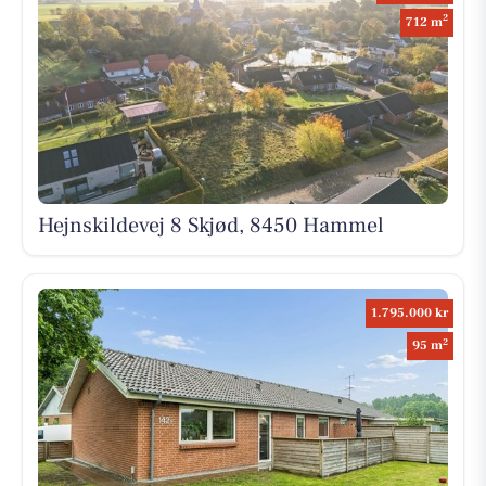
2
712 m
Hejnskildevej 8 Skjød, 8450 Hammel
1.795.000 kr
2
95 m