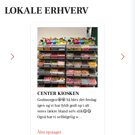
LOKALE ERHVERV
CENTER KIOSKEN
Godmorgen🤩🤩 Så blev det fredag
igen og vi har fyldt godt op i alt
vores lækre bland selv slik😋😋
Også har vi selfølgelig o...
Åbn opslaget