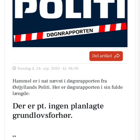
Del artikel
Torsdag d. 24. sep. 2020 - kl. 06:00
Hammel er i nat nævnt i døgnrapporten fra
Østjyllands Politi. Her er døgnrapporten i sin fulde
længde:
Der er pt. ingen planlagte
grundlovsforhør.
**