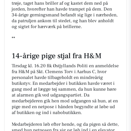
trøje, taget hans briller af og kastet dem ned på
jorden, hvorefter han havde trampet på dem. Den
34-årige gerningsmand befandt sig lige i nærheden,
da patruljen ankom til stedet, og han blev anholdt
og sigtet for hærværk på brillerne.
**
14-årige pige stjal fra H&M
Tirsdag kl. 16.20 fik Østjyllands Politi en anmeldelse
fra H&M på Skt. Clemens Torv i Aarhus C, hvor
personalet havde tilbageholdt en mindreårig
butikstyv. En medarbejder i butikken havde været i
gang med at lægge tøj sammen, da hun kunne høre
at alarmen gik ved udgangspartiet. Da
medarbejderen gik hen mod udgangen så hun, at en
pige med en netpose i hånden begyndte at løbe ud
af butikken og ind i nabobutikken.
Medarbejderen løb efter hende, og da pigen så dette,
smed hun netposen fra sig og løb ind i en elevator.