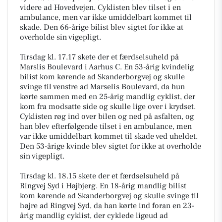
videre ad Hovedvejen. Cyklisten blev tilset i en
ambulance, men var ikke umiddelbart kommet til
skade. Den 66-årige bilist blev sigtet for ikke at
overholde sin vigepligt.
Tirsdag kl. 17.17 skete der et færdselsuheld på
Marslis Boulevard i Aarhus C. En 53-årig kvindelig
bilist kom kørende ad Skanderborgvej og skulle
svinge til venstre ad Marselis Boulevard, da hun
kørte sammen med en 25-årig mandlig cyklist, der
kom fra modsatte side og skulle lige over i krydset.
Cyklisten røg ind over bilen og ned på asfalten, og
han blev efterfølgende tilset i en ambulance, men
var ikke umiddelbart kommet til skade ved uheldet.
Den 53-årige kvinde blev sigtet for ikke at overholde
sin vigepligt.
Tirsdag kl. 18.15 skete der et færdselsuheld på
Ringvej Syd i Højbjerg. En 18-årig mandlig bilist
kom kørende ad Skanderborgvej og skulle svinge til
højre ad Ringvej Syd, da han kørte ind foran en 23-
årig mandlig cyklist, der cyklede ligeud ad