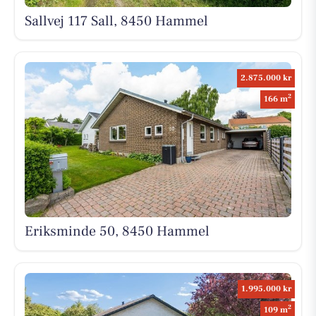
Sallvej 117 Sall, 8450 Hammel
2.875.000 kr
2
166 m
Eriksminde 50, 8450 Hammel
1.995.000 kr
2
109 m