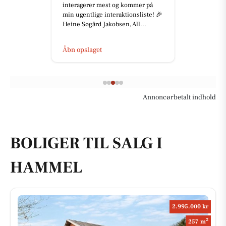
interagerer mest og kommer på
min ugentlige interaktionsliste! 🎉
Heine Søgård Jakobsen, All...
Åbn opslaget
Annoncørbetalt indhold
BOLIGER TIL SALG I
HAMMEL
2.995.000 kr
2
257 m