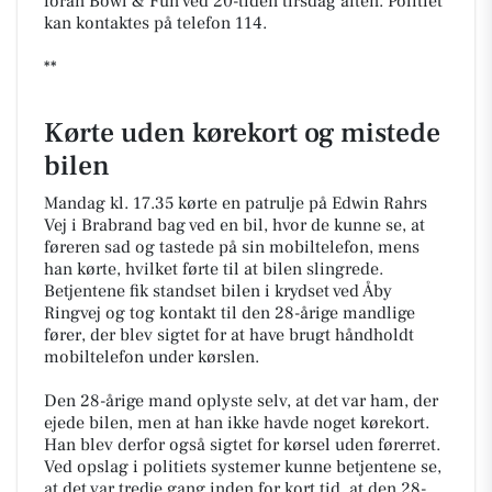
foran Bowl & Fun ved 20-tiden tirsdag aften. Politiet
kan kontaktes på telefon 114.
**
Kørte uden kørekort og mistede
bilen
Mandag kl. 17.35 kørte en patrulje på Edwin Rahrs
Vej i Brabrand bag ved en bil, hvor de kunne se, at
føreren sad og tastede på sin mobiltelefon, mens
han kørte, hvilket førte til at bilen slingrede.
Betjentene fik standset bilen i krydset ved Åby
Ringvej og tog kontakt til den 28-årige mandlige
fører, der blev sigtet for at have brugt håndholdt
mobiltelefon under kørslen.
Den 28-årige mand oplyste selv, at det var ham, der
ejede bilen, men at han ikke havde noget kørekort.
Han blev derfor også sigtet for kørsel uden førerret.
Ved opslag i politiets systemer kunne betjentene se,
at det var tredje gang inden for kort tid, at den 28-