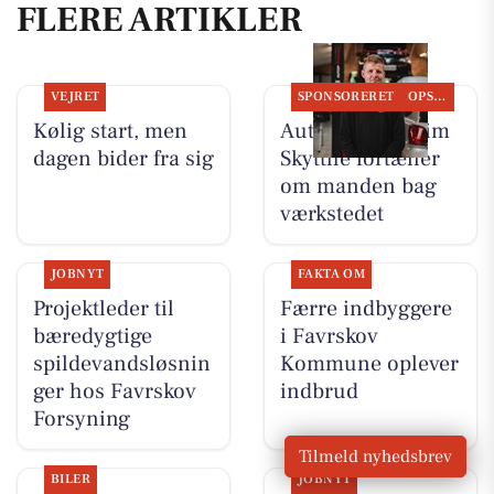
FLERE ARTIKLER
VEJRET
SPONSORERET
OPSLAGSTAVLEN
Kølig start, men
Autotekniker Kim
dagen bider fra sig
Skytthe fortæller
om manden bag
værkstedet
JOBNYT
FAKTA OM
Projektleder til
Færre indbyggere
bæredygtige
i Favrskov
spildevandsløsnin
Kommune oplever
ger hos Favrskov
indbrud
Forsyning
Tilmeld nyhedsbrev
BILER
JOBNYT