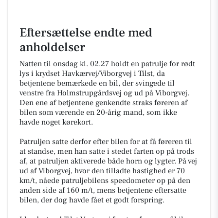
Eftersættelse endte med
anholdelser
Natten til onsdag kl. 02.27 holdt en patrulje for rødt
lys i krydset Havkærvej/Viborgvej i Tilst, da
betjentene bemærkede en bil, der svingede til
venstre fra Holmstrupgårdsvej og ud på Viborgvej.
Den ene af betjentene genkendte straks føreren af
bilen som værende en 20-årig mand, som ikke
havde noget kørekort.
Patruljen satte derfor efter bilen for at få føreren til
at standse, men han satte i stedet farten op på trods
af, at patruljen aktiverede både horn og lygter. På vej
ud af Viborgvej, hvor den tilladte hastighed er 70
km/t, nåede patruljebilens speedometer op på den
anden side af 160 m/t, mens betjentene eftersatte
bilen, der dog havde fået et godt forspring.