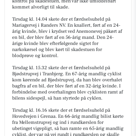
kontrol på skadestuen, men var ikke umiddelbart
kommet alvorligt til skade.
Tirsdag kl. 14.04 skete der et færdselsuheld på
Mariagervej i Randers NV. En knallert, ført af en 24-
årig kvinde, blev i krydset ved Anemonevej påkørt af
en bil, der blev ført af en 56-årig mand. Den 24-
årige kvinde blev efterfølgende sigtet for
narkokørsel og blev kørt til skadestuen for
blodprøve og kontrol.
Tirsdag kl. 15.32 skete der et færdselsuheld på
Bjødstrupvej i Tranbjerg. En 67-årig mandlig cyklist
kom kørende ad Bjødstrupvej, da han blev overhalet
bagfra af en bil, der blev ført af en 32-årig kvinde. I
forbindelse med overhalingen blev cyklisten ramt af
bilens sidespejl, så han styrtede på cyklen.
Tirsdag kl. 16.16 skete der et færdselsuheld på
Hovedvejen i Grenaa. En 66-årig mandlig bilist kørte
fra Mellemstrupvej og ind i rundkørslen for
ubetinget vigepligt, så han ramte en 65-årig mandlig
cyklist, der var på vej rundt i rundkørslen og skulle