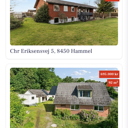
Chr Eriksensvej 5, 8450 Hammel
695.000 kr
2
92 m