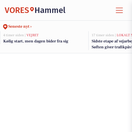
VORES
Hammel
Seneste nyt ›
4 timer siden |
VEJRET
17 timer siden |
LOKALT 
Kølig start, men dagen bider fra sig
Sidste etape af vejarb
Søften giver trafikpå
kommende uger