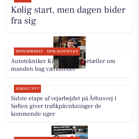
Kølig start, men dagen bider
fra sig
SPONSORERET
OPSLAGSTAVLEN
Autotekniker Kim Skytthe fortæller om
manden bag værkstedet
LOKALT NYT
Sidste etape af vejarbejdet på Århusvej i
Søften giver trafikpåvirkninger de
kommende uger