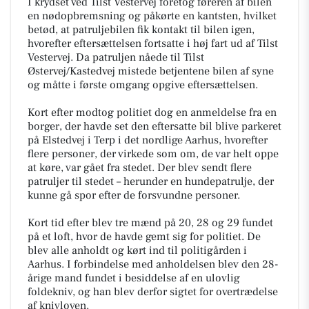
I krydset ved Tilst Vestervej foretog føreren af bilen
en nødopbremsning og påkørte en kantsten, hvilket
betød, at patruljebilen fik kontakt til bilen igen,
hvorefter eftersættelsen fortsatte i høj fart ud af Tilst
Vestervej. Da patruljen nåede til Tilst
Østervej/Kastedvej mistede betjentene bilen af syne
og måtte i første omgang opgive eftersættelsen.
Kort efter modtog politiet dog en anmeldelse fra en
borger, der havde set den eftersatte bil blive parkeret
på Elstedvej i Terp i det nordlige Aarhus, hvorefter
flere personer, der virkede som om, de var helt oppe
at køre, var gået fra stedet. Der blev sendt flere
patruljer til stedet – herunder en hundepatrulje, der
kunne gå spor efter de forsvundne personer.
Kort tid efter blev tre mænd på 20, 28 og 29 fundet
på et loft, hvor de havde gemt sig for politiet. De
blev alle anholdt og kørt ind til politigården i
Aarhus. I forbindelse med anholdelsen blev den 28-
årige mand fundet i besiddelse af en ulovlig
foldekniv, og han blev derfor sigtet for overtrædelse
af knivloven.