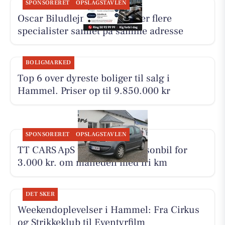
SPONSORERET
OPSLAGSTAVLEN
Oscar Biludlejning fremhæver flere
specialister samlet på samme adresse
BOLIGMARKED
Top 6 over dyreste boliger til salg i
Hammel. Priser op til 9.850.000 kr
SPONSORERET
OPSLAGSTAVLEN
TT CARS ApS udlejer lille personbil for
3.000 kr. om måneden med fri km
DET SKER
Weekendoplevelser i Hammel: Fra Cirkus
og Strikkeklub til Eventyrfilm