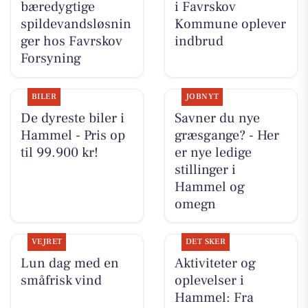
bæredygtige
i Favrskov
spildevandsløsnin
Kommune oplever
ger hos Favrskov
indbrud
Forsyning
BILER
JOBNYT
De dyreste biler i
Savner du nye
Hammel - Pris op
græsgange? - Her
til 99.900 kr!
er nye ledige
stillinger i
Hammel og
omegn
VEJRET
DET SKER
Lun dag med en
Aktiviteter og
småfrisk vind
oplevelser i
Hammel: Fra