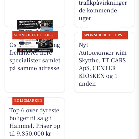
trafikpåvirkninger
de kommende
uger
SPONSORERET
OPSLAGSTAVLEN
SPONSORERET
OPSLAGSTAVLEN
Oscar Biludlejning
Nyt fra
fremhæver flere
Autotekniker Kim
specialister samlet
Skytthe, TT CARS
på samme adresse
ApS, CENTER
KIOSKEN og 1
anden
BOLIGMARKED
Top 6 over dyreste
boliger til salg i
Hammel. Priser op
til 9.850.000 kr