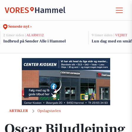
VORES
Hammel
Seneste nyt ›
2 timer siden |
ALARM112
9 timer siden |
VEJRET
Indbrud på Sønder Alle i Hammel
Lun dag med en småfr
Oscar Biludlejning står klar til at hjælpe med spørgsmål om biler
ARTIKLER
Opslagstavlen
Oscar Biludlejning