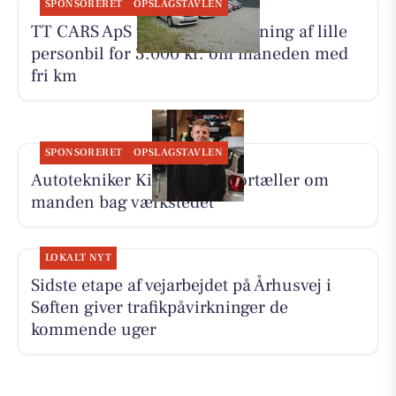
SPONSORERET
OPSLAGSTAVLEN
TT CARS ApS tilbyder biludlejning af lille
personbil for 3.000 kr. om måneden med
fri km
SPONSORERET
OPSLAGSTAVLEN
Autotekniker Kim Skytthe fortæller om
manden bag værkstedet
LOKALT NYT
Sidste etape af vejarbejdet på Århusvej i
Søften giver trafikpåvirkninger de
kommende uger