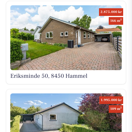
2.875.000 kr
2
166 m
Eriksminde 50, 8450 Hammel
1.995.000 kr
2
109 m