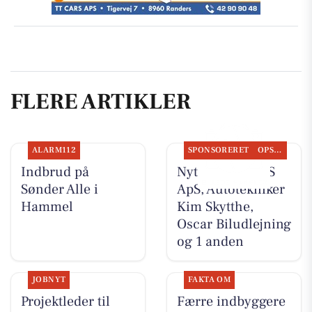
FLERE ARTIKLER
ALARM112
SPONSORERET
OPSLAGSTAVLEN
Indbrud på
Nyt fra TT CARS
Sønder Alle i
ApS, Autotekniker
Hammel
Kim Skytthe,
Oscar Biludlejning
og 1 anden
JOBNYT
FAKTA OM
Projektleder til
Færre indbyggere