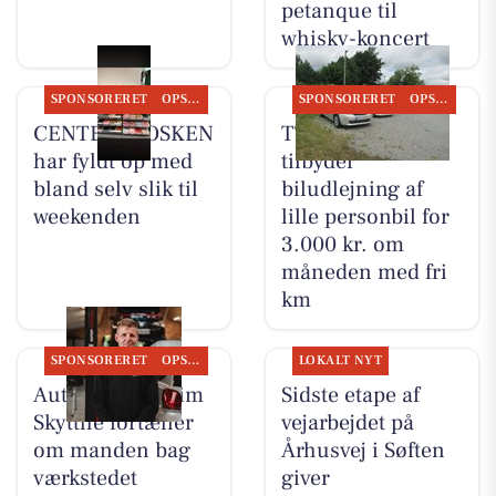
petanque til
whisky-koncert
SPONSORERET
OPSLAGSTAVLEN
SPONSORERET
OPSLAGSTAVLEN
CENTER KIOSKEN
TT CARS ApS
har fyldt op med
tilbyder
bland selv slik til
biludlejning af
weekenden
lille personbil for
3.000 kr. om
måneden med fri
km
SPONSORERET
OPSLAGSTAVLEN
LOKALT NYT
Autotekniker Kim
Sidste etape af
Skytthe fortæller
vejarbejdet på
om manden bag
Århusvej i Søften
værkstedet
giver