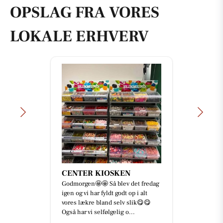
OPSLAG FRA VORES
LOKALE ERHVERV
CENTER KIOSKEN
Godmorgen🤩🤩 Så blev det fredag
igen og vi har fyldt godt op i alt
vores lækre bland selv slik😋😋
Også har vi selfølgelig o...