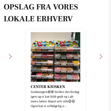
OPSLAG FRA VORES
LOKALE ERHVERV
CENTER KIOSKEN
Godmorgen🤩🤩 Så blev det fredag
igen og vi har fyldt godt op i alt
vores lækre bland selv slik😋😋
Også har vi selfølgelig o...