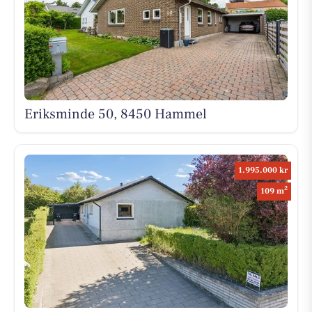
Eriksminde 50, 8450 Hammel
1.995.000 kr
2
109 m