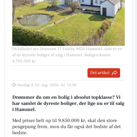
På billedet ses Urmosen 17 Voldby 8450 Hammel, som er en
af de dyreste boliger til salg i Hammel. Boligen koster
4.795.000 kr.
Del artikel
Onsdag d. 05. aug. 2026 - kl. 13:00
Drømmer du om en bolig i absolut topklasse? Vi
har samlet de dyreste boliger, der lige nu er til salg
i Hammel.
Med priser helt op til 9.850.000 kr, skal den store
pengepung frem, men du får også det bedste af det
bedste.