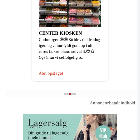
CENTER KIOSKEN
Godmorgen🤩🤩 Så blev det fredag
igen og vi har fyldt godt op i alt
vores lækre bland selv slik😋😋
Også har vi selfølgelig o...
Åbn opslaget
Annoncørbetalt indhold