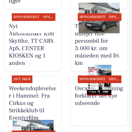
uger
SPONSORERET
OPSLAGSTAVLEN
SPONSORERET
OPSLAGSTAVLEN
Nyt fra
TT CARS ApS
Autotekniker Kim
udlejer lille
Skytthe, TT CARS
personbil for
ApS, CENTER
3.000 kr. om
KIOSKEN og 1
måneden med fri
anden
km
DET SKER
SPONSORERET
OPSLAGSTAVLEN
Weekendoplevelse
Oscar Biludlejning
r i Hammel: Fra
forklarer det nye
Cirkus og
udseende
Strikkeklub til
Eventyrfilm