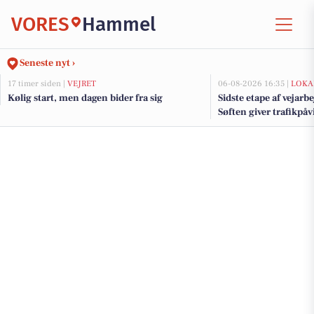
VORES
Hammel
Seneste nyt ›
17 timer siden |
VEJRET
06-08-2026 16:35 |
LOKA
Kølig start, men dagen bider fra sig
Sidste etape af vejarb
Søften giver trafikpå
kommende uger