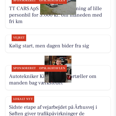
SPONSORERET
OPSLAGSTAVLEN
TT CARS ApS tilbyder biludlejning af lille
personbil for 3.000 kr. om måneden med
fri km
VEJRET
Kølig start, men dagen bider fra sig
SPONSORERET
OPSLAGSTAVLEN
Autotekniker Kim Skytthe fortæller om
manden bag værkstedet
LOKALT NYT
Sidste etape af vejarbejdet på Århusvej i
Søften giver trafikpåvirkninger de