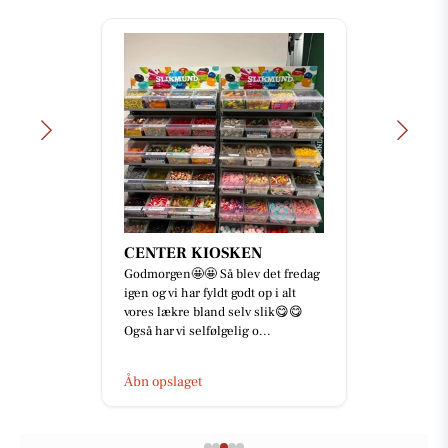
CENTER KIOSKEN
Godmorgen🤩🤩 Så blev det fredag
igen og vi har fyldt godt op i alt
vores lækre bland selv slik😋😋
Også har vi selfølgelig o...
Åbn opslaget