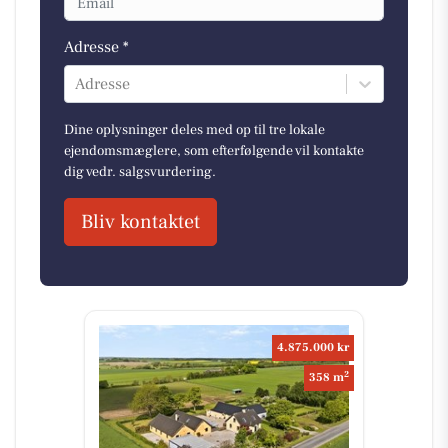
Adresse *
Adresse
Dine oplysninger deles med op til tre lokale
ejendomsmæglere, som efterfølgende vil kontakte
dig vedr. salgsvurdering.
Bliv kontaktet
4.875.000 kr
2
358 m