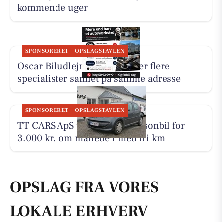
kommende uger
SPONSORERET
OPSLAGSTAVLEN
Oscar Biludlejning fremhæver flere
specialister samlet på samme adresse
SPONSORERET
OPSLAGSTAVLEN
TT CARS ApS udlejer lille personbil for
3.000 kr. om måneden med fri km
OPSLAG FRA VORES
LOKALE ERHVERV