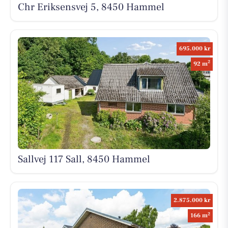
Chr Eriksensvej 5, 8450 Hammel
695.000 kr
2
92 m
Sallvej 117 Sall, 8450 Hammel
2.875.000 kr
2
166 m