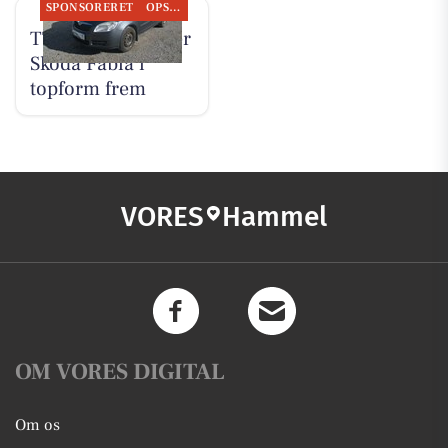
SPONSORERET
OPSLAGSTAVLEN
TT CARS ApS viser
Skoda Fabia i
topform frem
VORES
Hammel
OM VORES DIGITAL
Om os