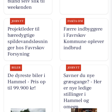
bland selv slik til
weekenden
JOBNYT
FAKTA OM
Projektleder til
Færre indbyggere
bæredygtige
i Favrskov
spildevandsløsnin
Kommune oplever
ger hos Favrskov
indbrud
Forsyning
BILER
JOBNYT
De dyreste biler i
Savner du nye
Hammel - Pris op
græsgange? - Her
til 99.900 kr!
er nye ledige
stillinger i
Hammel og
omegn