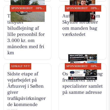
SPONSORERET
OPSLAGSTAVLEN
SPONSORERET
OPSLAGSTAVLEN
TT CARS ApS
Autotekniker Kim
tilbyder
Skytthe fortæller
biludlejning af
om manden bag
lille personbil for
værkstedet
3.000 kr. om
måneden med fri
km
LOKALT NYT
SPONSORERET
OPSLAGSTAVLEN
Sidste etape af
Oscar Biludlejning
vejarbejdet på
fremhæver flere
Århusvej i Søften
specialister samlet
giver
på samme adresse
trafikpåvirkninger
de kommende