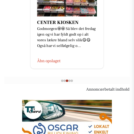
CENTER KIOSKEN
Godmorgen🤩🤩 Så blev det fredag
igen og vi har fyldt godt op i alt
vores lækre bland selv slik😋😋
Også har vi selfølgelig o...
Åbn opslaget
Annoncørbetalt indhold