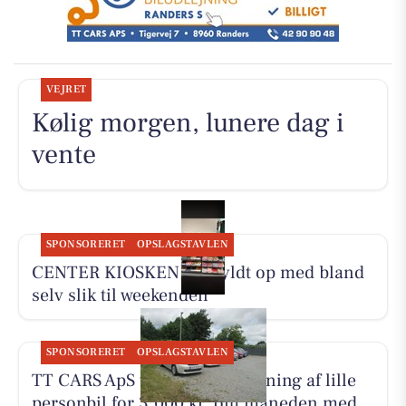
VEJRET
Kølig morgen, lunere dag i
vente
SPONSORERET
OPSLAGSTAVLEN
CENTER KIOSKEN har fyldt op med bland
selv slik til weekenden
SPONSORERET
OPSLAGSTAVLEN
TT CARS ApS tilbyder biludlejning af lille
personbil for 3.000 kr. om måneden med