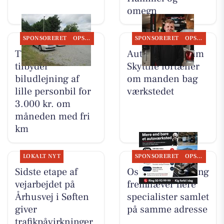
omegn
SPONSORERET
OPSLAGSTAVLEN
SPONSORERET
OPSLAGSTAVLEN
TT CARS ApS
Autotekniker Kim
tilbyder
Skytthe fortæller
biludlejning af
om manden bag
lille personbil for
værkstedet
3.000 kr. om
måneden med fri
km
LOKALT NYT
SPONSORERET
OPSLAGSTAVLEN
Sidste etape af
Oscar Biludlejning
vejarbejdet på
fremhæver flere
Århusvej i Søften
specialister samlet
giver
på samme adresse
trafikpåvirkninger