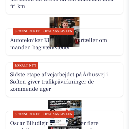
fri km
SPONSORERET
OPSLAGSTAVLEN
Autotekniker Kim Skytthe fortæller om
manden bag værkstedet
LOKALT NYT
Sidste etape af vejarbejdet på Århusvej i
Søften giver trafikpåvirkninger de
kommende uger
SPONSORERET
OPSLAGSTAVLEN
Oscar Biludlejning fremhæver flere