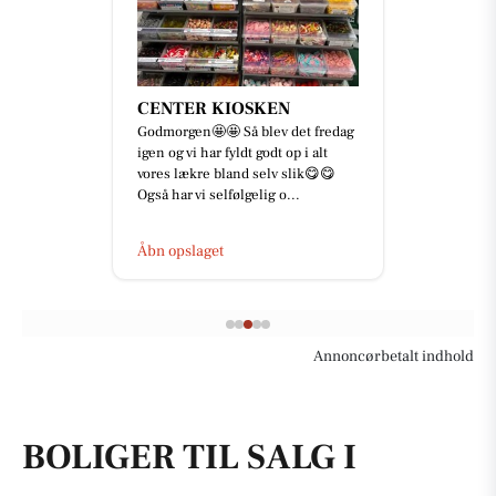
CENTER KIOSKEN
Godmorgen🤩🤩 Så blev det fredag
igen og vi har fyldt godt op i alt
vores lækre bland selv slik😋😋
Også har vi selfølgelig o...
Åbn opslaget
Annoncørbetalt indhold
BOLIGER TIL SALG I