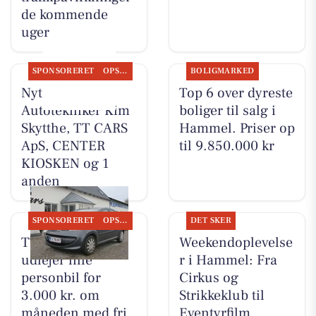
de kommende
uger
SPONSORERET
OPSLAGSTAVLEN
BOLIGMARKED
Nyt fra
Top 6 over dyreste
Autotekniker Kim
boliger til salg i
Skytthe, TT CARS
Hammel. Priser op
ApS, CENTER
til 9.850.000 kr
KIOSKEN og 1
anden
SPONSORERET
OPSLAGSTAVLEN
DET SKER
TT CARS ApS
Weekendoplevelse
udlejer lille
r i Hammel: Fra
personbil for
Cirkus og
3.000 kr. om
Strikkeklub til
måneden med fri
Eventyrfilm