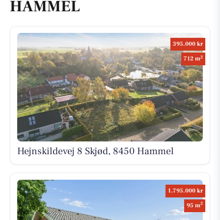
HAMMEL
395.000 kr
2
712 m
Hejnskildevej 8 Skjød, 8450 Hammel
1.795.000 kr
2
95 m