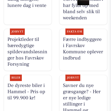
lunere dag i vente
har fyldt op med
bland selv slik til
weekenden
JOBNYT
FAKTA OM
Projektleder til
Færre indbyggere
bæredygtige
i Favrskov
spildevandsløsnin
Kommune oplever
ger hos Favrskov
indbrud
Forsyning
BILER
JOBNYT
De dyreste biler i
Savner du nye
Hammel - Pris op
græsgange? - Her
til 99.900 kr!
er nye ledige
stillinger i
Hammel og