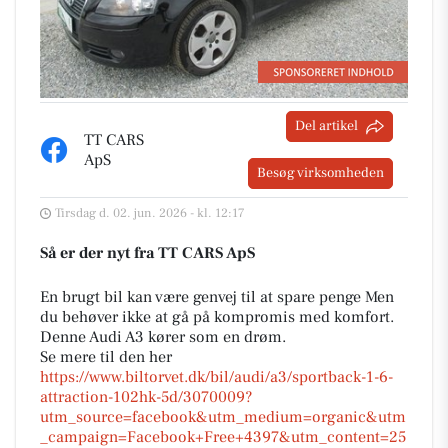
Del artikel
TT CARS
ApS
Besøg virksomheden
Tirsdag d. 02. jun. 2026 - kl. 12:17
Så er der nyt fra TT CARS ApS
En brugt bil kan være genvej til at spare penge Men
du behøver ikke at gå på kompromis med komfort.
Denne Audi A3 kører som en drøm.
Se mere til den her
https://www.biltorvet.dk/bil/audi/a3/sportback-1-6-
attraction-102hk-5d/3070009?
utm_source=facebook&utm_medium=organic&utm
_campaign=Facebook+Free+4397&utm_content=25