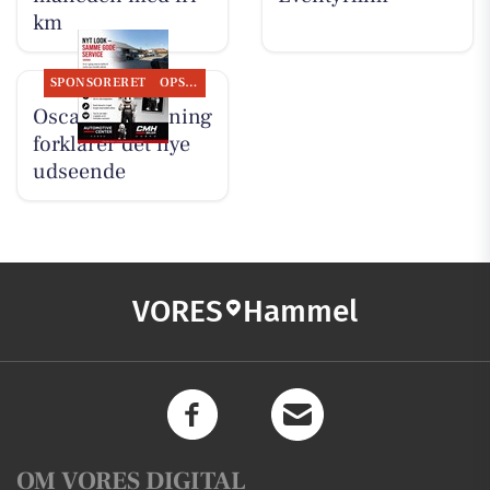
km
SPONSORERET
OPSLAGSTAVLEN
Oscar Biludlejning
forklarer det nye
udseende
VORES
Hammel
OM VORES DIGITAL