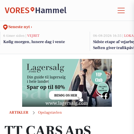
VORES
Hammel
Seneste nyt ›
6 timer siden |
VEJRET
06-08-2026 16:35 |
LOKA
Kølig morgen, lunere dag i vente
Sidste etape af vejarb
Søften giver trafikpå
kommende uger
TT CARS ApS præsenterer en brugt Audi A3, der kører som en drøm
ARTIKLER
Opslagstavlen
TT CARS ApS