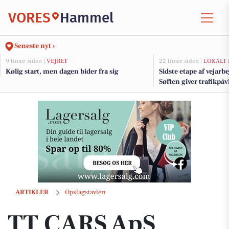
VORES
Hammel
Seneste nyt ›
9 timer siden |
VEJRET
22 timer siden |
LOKALT 
Kølig start, men dagen bider fra sig
Sidste etape af vejarb
Søften giver trafikpå
kommende uger
TT CARS ApS tilbyder trailerudlejning i Randers SØ
ARTIKLER
Opslagstavlen
TT CARS ApS