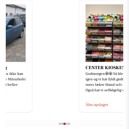
CENTER KIOSKEN
Godmorgen🤩🤩 Så blev det fredag
igen og vi har fyldt godt op i alt
vores lækre bland selv slik😋😋
Også har vi selfølgelig o...
Åbn opslaget