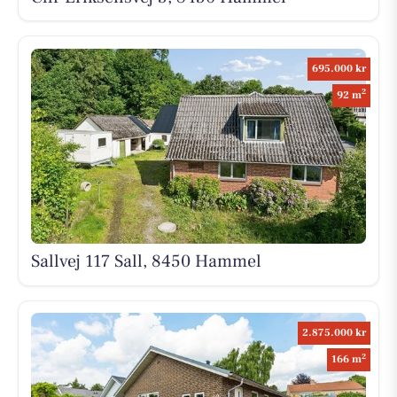
695.000 kr
2
92 m
Sallvej 117 Sall, 8450 Hammel
2.875.000 kr
2
166 m