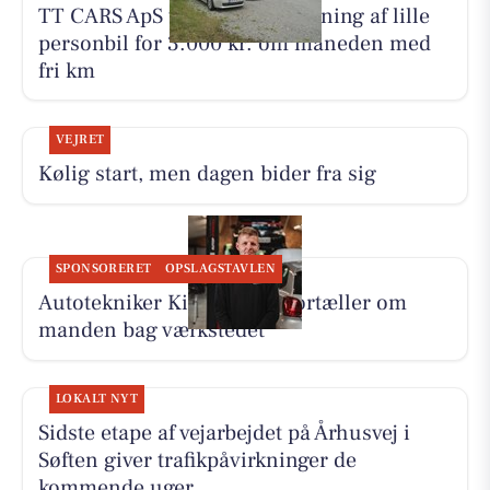
TT CARS ApS tilbyder biludlejning af lille
personbil for 3.000 kr. om måneden med
fri km
VEJRET
Kølig start, men dagen bider fra sig
SPONSORERET
OPSLAGSTAVLEN
Autotekniker Kim Skytthe fortæller om
manden bag værkstedet
LOKALT NYT
Sidste etape af vejarbejdet på Århusvej i
Søften giver trafikpåvirkninger de
kommende uger