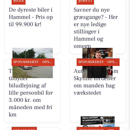
BILER
JOBNYT
De dyreste biler i
Savner du nye
Hammel - Pris op
græsgange? - Her
til 99.900 kr!
er nye ledige
stillinger i
Hammel og
omegn
SPONSORERET
OPSLAGSTAVLEN
SPONSORERET
OPSLAGSTAVLEN
TT CARS ApS
Autotekniker Kim
tilbyder
Skytthe fortæller
biludlejning af
om manden bag
lille personbil for
værkstedet
3.000 kr. om
måneden med fri
km