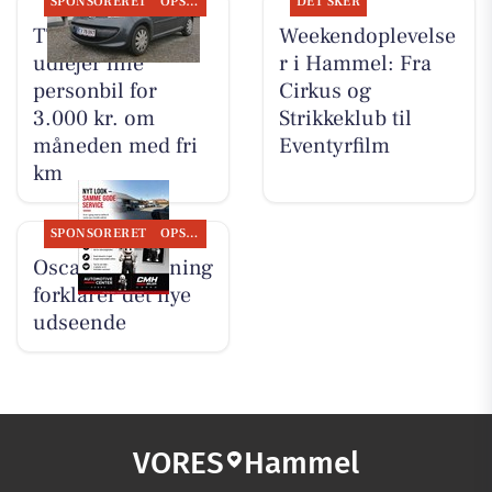
SPONSORERET
OPSLAGSTAVLEN
DET SKER
TT CARS ApS
Weekendoplevelse
udlejer lille
r i Hammel: Fra
personbil for
Cirkus og
3.000 kr. om
Strikkeklub til
måneden med fri
Eventyrfilm
km
SPONSORERET
OPSLAGSTAVLEN
Oscar Biludlejning
forklarer det nye
udseende
VORES
Hammel