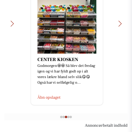
CENTER KIOSKEN
Godmorgen🤩🤩 Så blev det fredag
igen og vi har fyldt godt op i alt
vores lækre bland selv slik😋😋
Også har vi selfølgelig o...
Åbn opslaget
Annoncørbetalt indhold