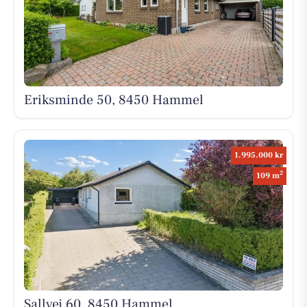
Eriksminde 50, 8450 Hammel
1.995.000 kr
2
109 m
Sallvej 60, 8450 Hammel