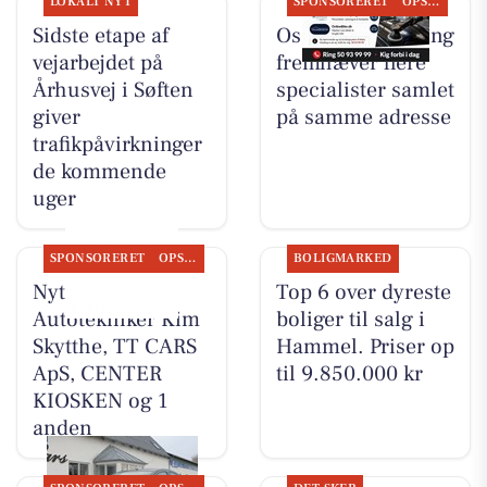
LOKALT NYT
SPONSORERET
OPSLAGSTAVLEN
Sidste etape af
Oscar Biludlejning
vejarbejdet på
fremhæver flere
Århusvej i Søften
specialister samlet
giver
på samme adresse
trafikpåvirkninger
de kommende
uger
SPONSORERET
OPSLAGSTAVLEN
BOLIGMARKED
Nyt fra
Top 6 over dyreste
Autotekniker Kim
boliger til salg i
Skytthe, TT CARS
Hammel. Priser op
ApS, CENTER
til 9.850.000 kr
KIOSKEN og 1
anden