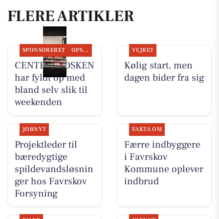
FLERE ARTIKLER
SPONSORERET
OPSLAGSTAVLEN
VEJRET
CENTER KIOSKEN
Kølig start, men
har fyldt op med
dagen bider fra sig
bland selv slik til
weekenden
JOBNYT
FAKTA OM
Projektleder til
Færre indbyggere
bæredygtige
i Favrskov
spildevandsløsnin
Kommune oplever
ger hos Favrskov
indbrud
Forsyning