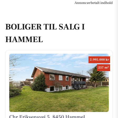
Annoncørbetalt indhold
BOLIGER TIL SALG I
HAMMEL
2.995.000 kr
2
257 m
Chr Eriksensvej 5, 8450 Hammel