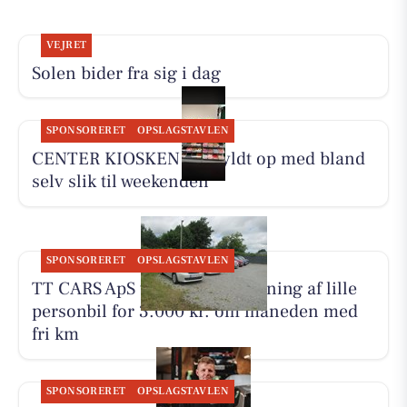
VEJRET
Solen bider fra sig i dag
SPONSORERET
OPSLAGSTAVLEN
CENTER KIOSKEN har fyldt op med bland
selv slik til weekenden
SPONSORERET
OPSLAGSTAVLEN
TT CARS ApS tilbyder biludlejning af lille
personbil for 3.000 kr. om måneden med
fri km
SPONSORERET
OPSLAGSTAVLEN