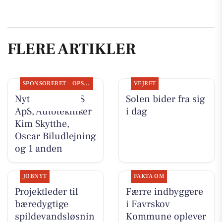
FLERE ARTIKLER
SPONSORERET
OPSLAGSTAVLEN
VEJRET
Nyt fra TT CARS
Solen bider fra sig
ApS, Autotekniker
i dag
Kim Skytthe,
Oscar Biludlejning
og 1 anden
JOBNYT
FAKTA OM
Projektleder til
Færre indbyggere
bæredygtige
i Favrskov
spildevandsløsnin
Kommune oplever