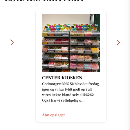
CENTER KIOSKEN
Godmorgen🤩🤩 Så blev det fredag
igen og vi har fyldt godt op i alt
vores lækre bland selv slik😋😋
Også har vi selfølgelig o...
Åbn opslaget