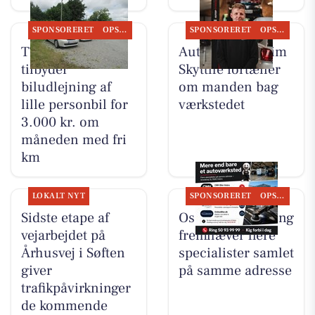
SPONSORERET
OPSLAGSTAVLEN
SPONSORERET
OPSLAGSTAVLEN
TT CARS ApS
Autotekniker Kim
tilbyder
Skytthe fortæller
biludlejning af
om manden bag
lille personbil for
værkstedet
3.000 kr. om
måneden med fri
km
LOKALT NYT
SPONSORERET
OPSLAGSTAVLEN
Sidste etape af
Oscar Biludlejning
vejarbejdet på
fremhæver flere
Århusvej i Søften
specialister samlet
giver
på samme adresse
trafikpåvirkninger
de kommende