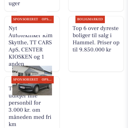
uger
SPONSORERET
OPSLAGSTAVLEN
BOLIGMARKED
Nyt fra
Top 6 over dyreste
Autotekniker Kim
boliger til salg i
Skytthe, TT CARS
Hammel. Priser op
ApS, CENTER
til 9.850.000 kr
KIOSKEN og 1
anden
SPONSORERET
OPSLAGSTAVLEN
TT CARS ApS
udlejer lille
personbil for
3.000 kr. om
måneden med fri
km