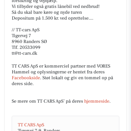
forsikring og vejhjælp.
Vi tilbyder også gratis lånebil ved nedbrud!
Så du skal bare køre og nyde turen
Depositum på 1.500 kr. ved oprettelse....
// TT-cars ApS
Tigervej 7
8960 Randers SØ
Tlf. 20533099
tt@tt-cars.dk
TT CARS ApS er kommerciel partner med VORES
Hammel og oplysningerne er hentet fra deres
Facebookside
. Støt lokalt og giv en tommel op på
deres side.
Se mere om TT CARS ApS’ på deres
hjemmeside
.
TT CARS ApS
Tigervej 7-9, Randers