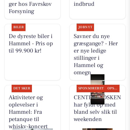
ger hos Favrskov
indbrud
Forsyning
BILER
JOBNYT
De dyreste biler i
Savner du nye
Hammel - Pris op
græsgange? - Her
til 99.900 kr!
er nye ledige
stillinger i
Hammel og
omegn
DET SKER
SPONSORERET
OPSLAGSTAVLEN
Aktiviteter og
CENTER KIOSKEN
oplevelser i
har fyldt op med
Hammel: Fra
bland selv slik til
petanque til
weekenden
whisky-koncert