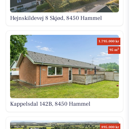
Hejnskildevej 8 Skjød, 8450 Hammel
1.795.000 kr
2
95 m
Kappelsdal 142B, 8450 Hammel
895.000 kr