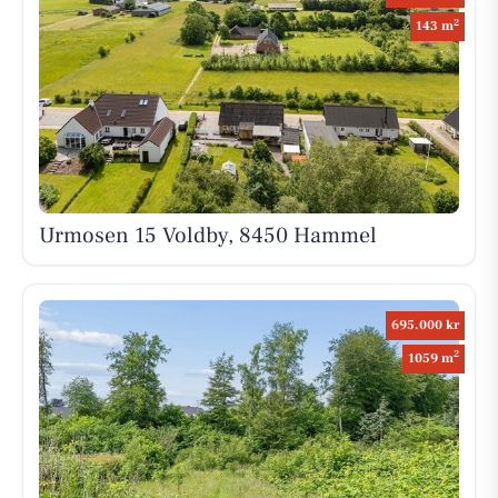
2
143 m
Urmosen 15 Voldby, 8450 Hammel
695.000 kr
2
1059 m