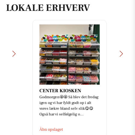
LOKALE ERHVERV
CENTER KIOSKEN
Godmorgen🤩🤩 Så blev det fredag
igen og vi har fyldt godt op i alt
vores lækre bland selv slik😋😋
Også har vi selfølgelig o...
Åbn opslaget