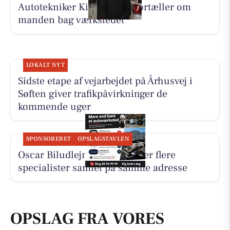
Autotekniker Kim Skytthe fortæller om
manden bag værkstedet
LOKALT NYT
Sidste etape af vejarbejdet på Århusvej i
Søften giver trafikpåvirkninger de
kommende uger
SPONSORERET
OPSLAGSTAVLEN
Oscar Biludlejning fremhæver flere
specialister samlet på samme adresse
OPSLAG FRA VORES