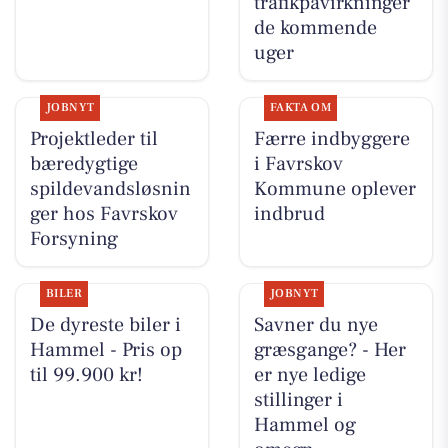
trafikpåvirkninger
de kommende
uger
JOBNYT
FAKTA OM
Projektleder til
Færre indbyggere
bæredygtige
i Favrskov
spildevandsløsnin
Kommune oplever
ger hos Favrskov
indbrud
Forsyning
BILER
JOBNYT
De dyreste biler i
Savner du nye
Hammel - Pris op
græsgange? - Her
til 99.900 kr!
er nye ledige
stillinger i
Hammel og