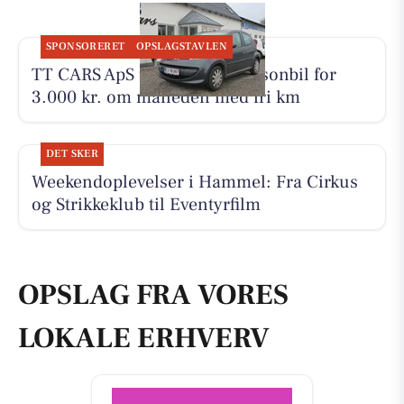
SPONSORERET
OPSLAGSTAVLEN
TT CARS ApS udlejer lille personbil for
3.000 kr. om måneden med fri km
DET SKER
Weekendoplevelser i Hammel: Fra Cirkus
og Strikkeklub til Eventyrfilm
OPSLAG FRA VORES
LOKALE ERHVERV