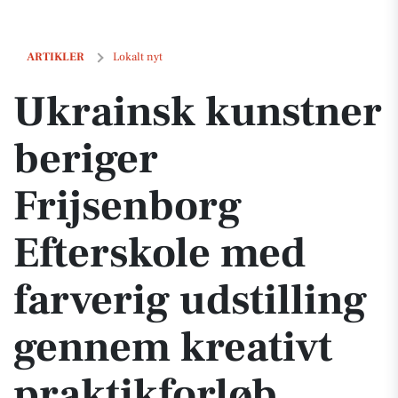
Ukrainsk kunstner beriger Frijsenborg Efterskole med farverig udsti
ARTIKLER
Lokalt nyt
Ukrainsk kunstner
beriger
Frijsenborg
Efterskole med
farverig udstilling
gennem kreativt
praktikforløb