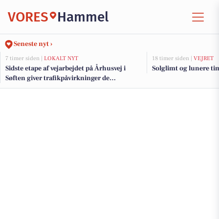
VORES
Hammel
Seneste nyt ›
7 timer siden |
LOKALT NYT
18 timer siden |
VEJRET
Sidste etape af vejarbejdet på Århusvej i
Solglimt og lunere tim
Søften giver trafikpåvirkninger de
kommende uger