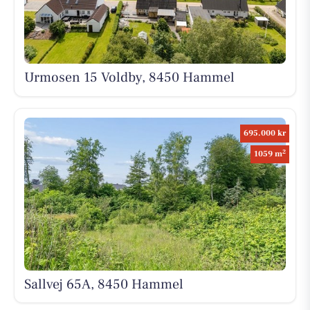
Urmosen 15 Voldby, 8450 Hammel
695.000 kr
2
1059 m
Sallvej 65A, 8450 Hammel