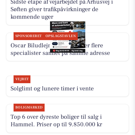
Sidste etape af vejarbejdet på Århusvej i
Søften giver trafikpåvirkninger de
kommende uger
SPONSORERET
OPSLAGSTAVLEN
Oscar Biludlejning fremhæver flere
specialister samlet på samme adresse
VEJRET
Solglimt og lunere timer i vente
BOLIGMARKED
Top 6 over dyreste boliger til salg i
Hammel. Priser op til 9.850.000 kr