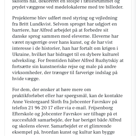
skolens hal, dekoreret en stolpe i fællesrummet og
prydet væggene ved mødelokalerne med tre billeder.
Projekterne blev udført med styring og vejledning
fra Britt Lundkvist. Selvom sproget har udgjort en
barriere, har Alfred arbejdet på at forbedre sit
danske sprog sammen med eleverne. Eleverne har
været nysgerrige over hans kunst, og de har vist
interesse i de historier, han har fortalt om krigen i
Ukraine, hvilket har bidraget til en dybere kulturel
udveksling. For fremtiden håber Alfred Ruzhytskiy at
fortsætte sin kunstneriske rejse og male på andre
virksomheder, der trænger til farverige indslag på
hvide vægge.
For dem, der ønsker at høre mere om
praktikforløbet eller har spørgsmål, kan de kontakte
Anne Vestergaard Sloth fra Jobcenter Favrskov på
telefon 21 96 20 17 eller via e-mail. Frijsenborg
Efterskole og Jobcenter Favrskov ser tilbage på et
succesfuldt samarbejde, der har beriget både Alfred
og skolens elever. Samarbejdet er et glimrende
eksempel på, hvordan kunst og kultur kan bygge