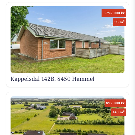
1.795.000 kr
2
95 m
Kappelsdal 142B, 8450 Hammel
895.000 kr
2
143 m