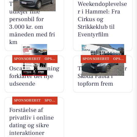
TT CARS ApS
Weekendoplevelse
udlejer lille
r i Hammel: Fra
personbil for
Cirkus og
3.000 kr. om
Strikkeklub til
måneden med fri
Eventyrfilm
km
SPONSORERET
OPSLAGSTAVLEN
SPONSORERET
OPSLAGSTAVLEN
Oscar Biludlejning
TT CARS ApS viser
forklarer det nye
Skoda Fabia i
udseende
topform frem
SPONSORERET
SPONSORERET INDHOLD
Forståelse af
privatliv i online
dating og sikre
interaktioner