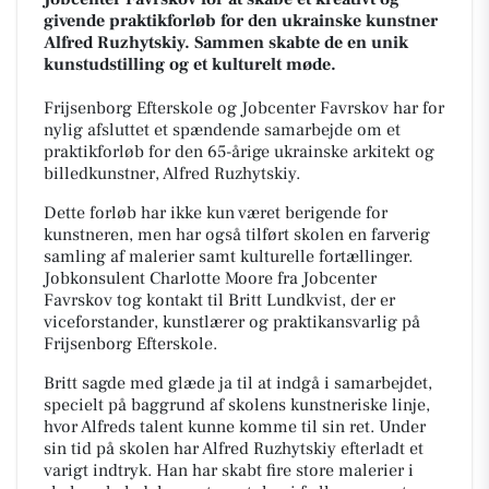
givende praktikforløb for den ukrainske kunstner
Alfred Ruzhytskiy. Sammen skabte de en unik
kunstudstilling og et kulturelt møde.
Frijsenborg Efterskole og Jobcenter Favrskov har for
nylig afsluttet et spændende samarbejde om et
praktikforløb for den 65-årige ukrainske arkitekt og
billedkunstner, Alfred Ruzhytskiy.
Dette forløb har ikke kun været berigende for
kunstneren, men har også tilført skolen en farverig
samling af malerier samt kulturelle fortællinger.
Jobkonsulent Charlotte Moore fra Jobcenter
Favrskov tog kontakt til Britt Lundkvist, der er
viceforstander, kunstlærer og praktikansvarlig på
Frijsenborg Efterskole.
Britt sagde med glæde ja til at indgå i samarbejdet,
specielt på baggrund af skolens kunstneriske linje,
hvor Alfreds talent kunne komme til sin ret. Under
sin tid på skolen har Alfred Ruzhytskiy efterladt et
varigt indtryk. Han har skabt fire store malerier i