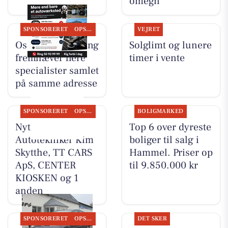
omegn
SPONSORERET
OPSLAGSTAVLEN
VEJRET
Oscar Biludlejning
Solglimt og lunere
fremhæver flere
timer i vente
specialister samlet
på samme adresse
SPONSORERET
OPSLAGSTAVLEN
BOLIGMARKED
Nyt fra
Top 6 over dyreste
Autotekniker Kim
boliger til salg i
Skytthe, TT CARS
Hammel. Priser op
ApS, CENTER
til 9.850.000 kr
KIOSKEN og 1
anden
SPONSORERET
OPSLAGSTAVLEN
DET SKER