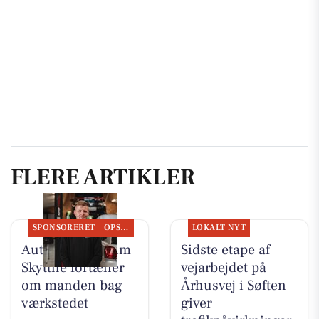
FLERE ARTIKLER
SPONSORERET
OPSLAGSTAVLEN
LOKALT NYT
Autotekniker Kim
Sidste etape af
Skytthe fortæller
vejarbejdet på
om manden bag
Århusvej i Søften
værkstedet
giver