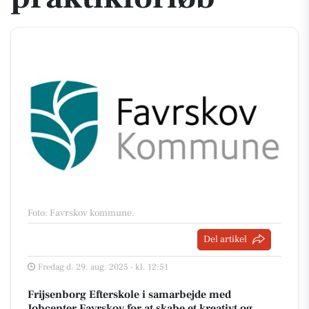
Foto: Favrskov kommune
.
Del artikel
Fredag d. 29. aug. 2025 - kl. 12:51
Frijsenborg Efterskole i samarbejde med
Jobcenter Favrskov for at skabe et kreativt og