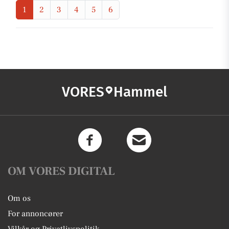
1
2
3
4
5
6
VORES
Hammel
OM VORES DIGITAL
Om os
For annoncører