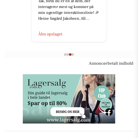
Mange af jer har spurgt til vores
nye logo, maskot og de forskellige
udtryk, I lige nu møder på biler,
arbejdstøj, hjemmeside...
Åbn opslaget
Annoncørbetalt indhold