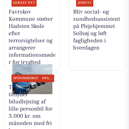
LOKALT NYT
JOBNYT
Favrskov
Bliv social- og
Kommune støtter
sundhedsassistent
Hadsten Skole
på Plejehjemmet
efter
Solhøj og løft
terrorsigtelser og
fagligheden i
arrangerer
hverdagen
informationsmøde
r for tryghed
SPONSORERET
OPSLAGSTAVLEN
TT CARS ApS
tilbyder
biludlejning af
lille personbil for
3.000 kr. om
måneden med fri