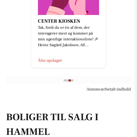
Oscar Biludlejning
Mange af jer har spurgt til vores
nye logo, maskot og de forskellige
udtryk, I lige nu møder på biler,
arbejdstøj, hjemmeside...
Åbn opslaget
Annoncørbetalt indhold
BOLIGER TIL SALG I
HAMMEL