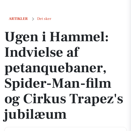
Ugen i Hammel: Indvielse af petanquebaner, Spider-Man-film og Cir
ARTIKLER
Det sker
Ugen i Hammel:
Indvielse af
petanquebaner,
Spider-Man-film
og Cirkus Trapez's
jubilæum