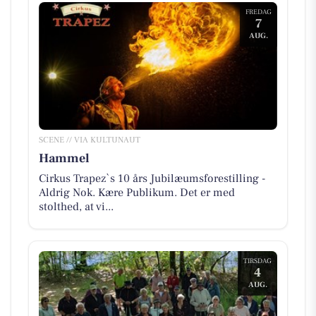
FREDAG
7
AUG.
SCENE // VIA KULTUNAUT
Hammel
Cirkus Trapez`s 10 års Jubilæumsforestilling -
Aldrig Nok. Kære Publikum. Det er med
stolthed, at vi...
TIRSDAG
4
AUG.