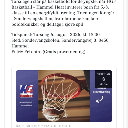
Torsdagen står på basketbold for de yngste, når HGF
Basketball – Hammel Heat inviterer børn fra 5.-8.
klasse til en energifyldt træning. Træningen foregår
i Søndervangshallen, hvor børnene kan lære
boldteknikker og deltage i sjove spil.
Tidspunkt: Torsdag 6. august 2026, kl. 18:00
Sted: Søndervangskolen, Søndervangsvej 3, 8450
Hammel
Entré: Fri entré (Gratis prøvetræning)
TORSDAG
6
AUG.
BØRN, MOTION // VIA KULTUNAUT