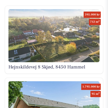
395.000 kr
2
712 m
Hejnskildevej 8 Skjød, 8450 Hammel
1.795.000 kr
2
95 m