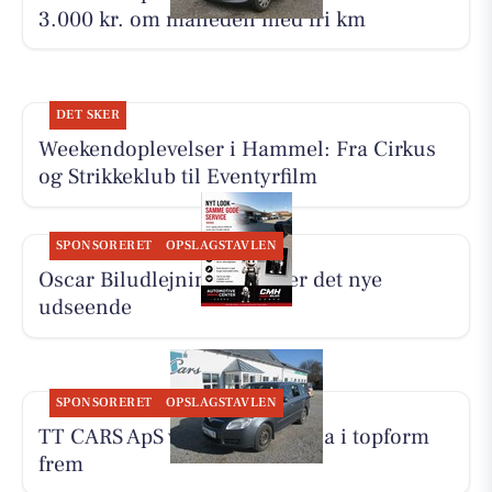
3.000 kr. om måneden med fri km
DET SKER
Weekendoplevelser i Hammel: Fra Cirkus
og Strikkeklub til Eventyrfilm
SPONSORERET
OPSLAGSTAVLEN
Oscar Biludlejning forklarer det nye
udseende
SPONSORERET
OPSLAGSTAVLEN
TT CARS ApS viser Skoda Fabia i topform
frem