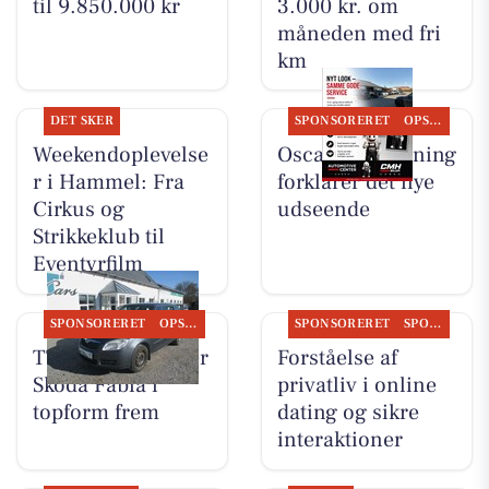
til 9.850.000 kr
3.000 kr. om
måneden med fri
km
DET SKER
SPONSORERET
OPSLAGSTAVLEN
Weekendoplevelse
Oscar Biludlejning
r i Hammel: Fra
forklarer det nye
Cirkus og
udseende
Strikkeklub til
Eventyrfilm
SPONSORERET
OPSLAGSTAVLEN
SPONSORERET
SPONSORERET INDHOLD
TT CARS ApS viser
Forståelse af
Skoda Fabia i
privatliv i online
topform frem
dating og sikre
interaktioner