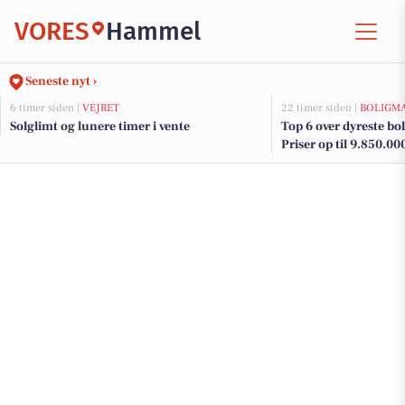
VORES
Hammel
Seneste nyt ›
6 timer siden |
VEJRET
22 timer siden |
BOLIGM
Solglimt og lunere timer i vente
Top 6 over dyreste bol
Priser op til 9.850.00