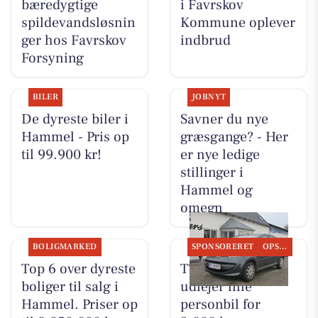
bæredygtige
i Favrskov
spildevandsløsnin
Kommune oplever
ger hos Favrskov
indbrud
Forsyning
BILER
JOBNYT
De dyreste biler i
Savner du nye
Hammel - Pris op
græsgange? - Her
til 99.900 kr!
er nye ledige
stillinger i
Hammel og
omegn
BOLIGMARKED
SPONSORERET
OPSLAGSTAVLEN
Top 6 over dyreste
TT CARS ApS
boliger til salg i
udlejer lille
Hammel. Priser op
personbil for