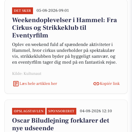
05-08-2026 09:01
DET SKER
Weekendoplevelser i Hammel: Fra
Cirkus og Strikkeklub til
Eventyrfilm
Oplev en weekend fuld af spændende aktiviteter i
Hammel, hvor cirkus underholder på spektakulær
vis, strikkeklubben byder på hyggeligt samvær, og
en eventyrfilm tager dig med på en fantastisk rejse.
Kilde: Kultunaut
Læs hele artiklen her
Kopiér link
04-08-2026 12:10
OPSLAGSTAVLEN
SPONSORERET
Oscar Biludlejning forklarer det
nye udseende