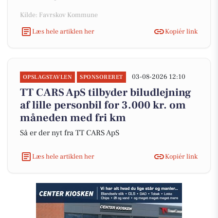
Kilde: Favrskov Kommune
Læs hele artiklen her
Kopiér link
03-08-2026 12:10
OPSLAGSTAVLEN
SPONSORERET
TT CARS ApS tilbyder biludlejning
af lille personbil for 3.000 kr. om
måneden med fri km
Så er der nyt fra TT CARS ApS
Læs hele artiklen her
Kopiér link