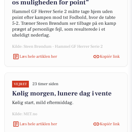
os muligheden for point”
Hammel GF Herrer Serie 2 måtte tage hjem uden
point efter kampen mod tst Fodbold, hvor de tabte
5-2. Træner Steen Brøndum ser tilbage på en kamp
præget af personlige fejl, som resulterede i et
uheldigt nederlag.
Kilde: Steen Brøndum - Hammel GF Herrer Serie 2
Læs hele artiklen her
Kopiér link
23 timer siden
VEJRET
Kølig morgen, lunere dag i vente
Kølig start, mild eftermiddag.
Kilde: MET.no
Læs hele artiklen her
Kopiér link