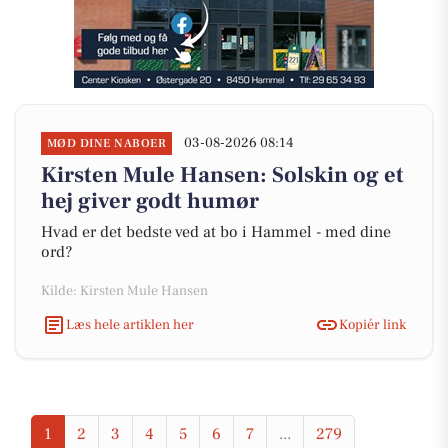
03-08-2026 08:14
MØD DINE NABOER
Kirsten Mule Hansen: Solskin og et
hej giver godt humør
Hvad er det bedste ved at bo i Hammel - med dine
ord?
Kilde: Kirsten Mule Hansen
Læs hele artiklen her
Kopiér link
1
2
3
4
5
6
7
...
279