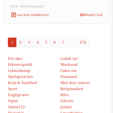
Kilde: Bill Holmgaard
Læs hele artiklen her
Kopiér link
1
2
3
4
5
6
7
...
278
Det sker
Lokalt nyt
Erhvervsprofil
Mindeord
Lykønskning
Fakta om
Opslagstavlen
Husstand
Krop & Sundhed
Mød dine naboer
Sport
Boligmarked
Dagligvarer
Biler
Vejret
Erhverv
Alarm112
Jobnyt