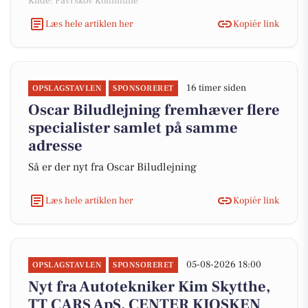
Kilde: Favrskov Kommune
Læs hele artiklen her
Kopiér link
16 timer siden
OPSLAGSTAVLEN
SPONSORERET
Oscar Biludlejning fremhæver flere
specialister samlet på samme
adresse
Så er der nyt fra Oscar Biludlejning
Læs hele artiklen her
Kopiér link
05-08-2026 18:00
OPSLAGSTAVLEN
SPONSORERET
Nyt fra Autotekniker Kim Skytthe,
TT CARS ApS, CENTER KIOSKEN