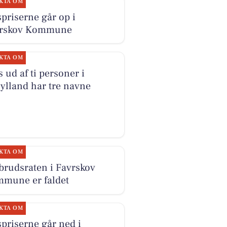
KTA OM
priserne går op i
vrskov Kommune
KTA OM
s ud af ti personer i
jylland har tre navne
KTA OM
brudsraten i Favrskov
mune er faldet
KTA OM
priserne går ned i