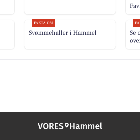
Fa
FAKTA OM
FA
Svømmehaller i Hammel
Se 
ove
VORES
Hammel