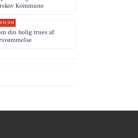
vrskov Kommune
KTA OM
om din bolig trues af
rsvømmelse