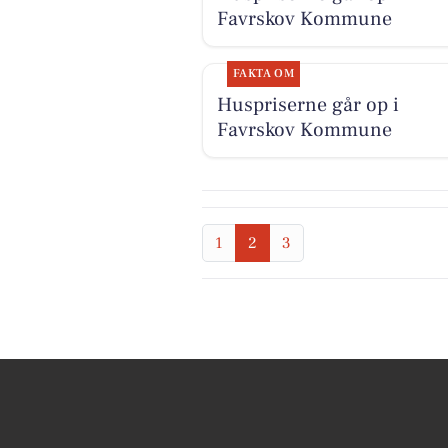
Favrskov Kommune
FAKTA OM
Huspriserne går op i
Favrskov Kommune
1
2
3