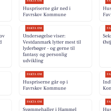
FAKTA OM
FA
Huspriserne går ned i
Hus
Favrskov Kommune
Fa
FAKTA OM
FA
kov
Undersøgelse viser:
Sek
d
Vestdanmark lytter mest til
Øst
lyderbøger - og gerne til
fantasy og personlig
udvikling
FAKTA OM
FA
Huspriserne går op i
Ind
Favrskov Kommune
Kom
FAKTA OM
FA
Svømmehaller i Hammel
Hus