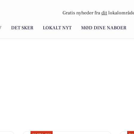
Gratis nyheder fra
dit
lokalområde
V
DET SKER
LOKALT NYT
MØD DINE NABOER