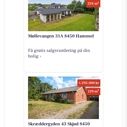
2
224 m
Møllevangen 31A 8450 Hammel
Få gratis salgsvurdering på din
bolig ›
1.295.000 kr
2
129 m
Skræddergyden 43 Skjød 8450