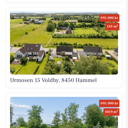
895.000 kr
2
143 m
Urmosen 15 Voldby, 8450 Hammel
695.000 kr
2
1059 m