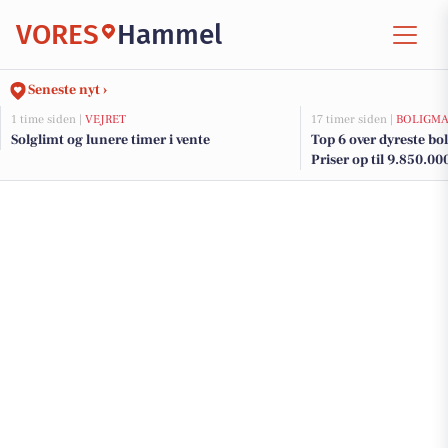
VORES
Hammel
Seneste nyt ›
1 time siden |
VEJRET
17 timer siden |
BOLIGM
Solglimt og lunere timer i vente
Top 6 over dyreste bol
Priser op til 9.850.00