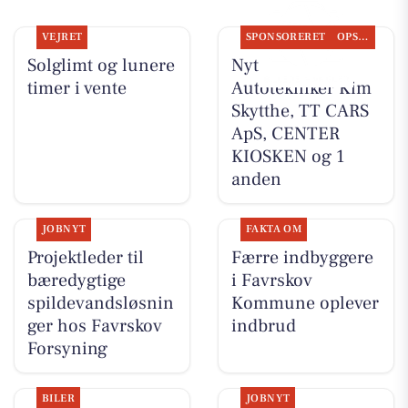
VEJRET
SPONSORERET
OPSLAGSTAVLEN
Solglimt og lunere
Nyt fra
timer i vente
Autotekniker Kim
Skytthe, TT CARS
ApS, CENTER
KIOSKEN og 1
anden
JOBNYT
FAKTA OM
Projektleder til
Færre indbyggere
bæredygtige
i Favrskov
spildevandsløsnin
Kommune oplever
ger hos Favrskov
indbrud
Forsyning
BILER
JOBNYT