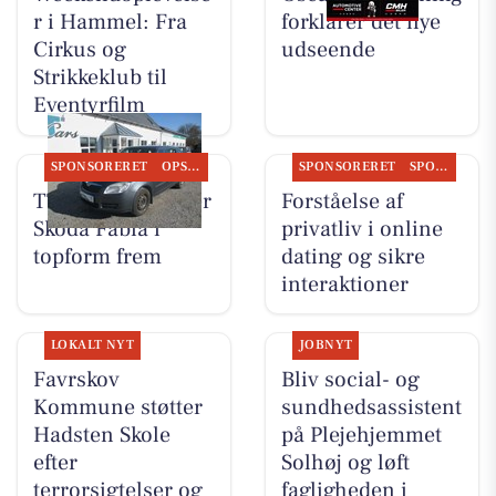
r i Hammel: Fra
forklarer det nye
Cirkus og
udseende
Strikkeklub til
Eventyrfilm
SPONSORERET
OPSLAGSTAVLEN
SPONSORERET
SPONSORERET INDHOLD
TT CARS ApS viser
Forståelse af
Skoda Fabia i
privatliv i online
topform frem
dating og sikre
interaktioner
LOKALT NYT
JOBNYT
Favrskov
Bliv social- og
Kommune støtter
sundhedsassistent
Hadsten Skole
på Plejehjemmet
efter
Solhøj og løft
terrorsigtelser og
fagligheden i