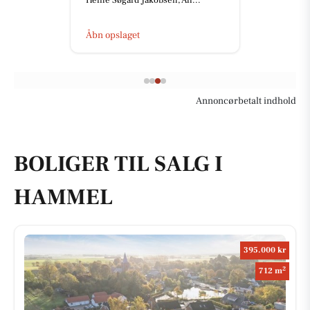
Heine Søgård Jakobsen, All...
Åbn opslaget
Annoncørbetalt indhold
BOLIGER TIL SALG I
HAMMEL
395.000 kr
2
712 m