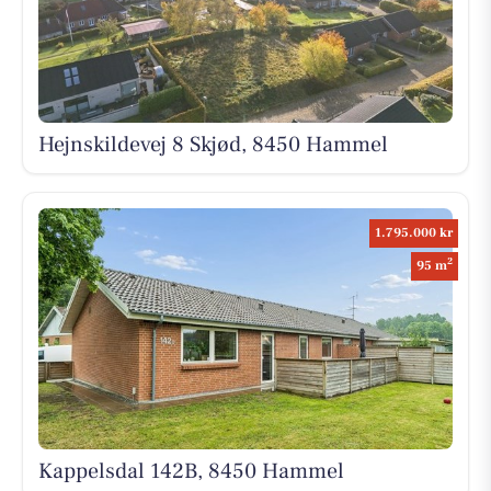
Hejnskildevej 8 Skjød, 8450 Hammel
1.795.000 kr
2
95 m
Kappelsdal 142B, 8450 Hammel