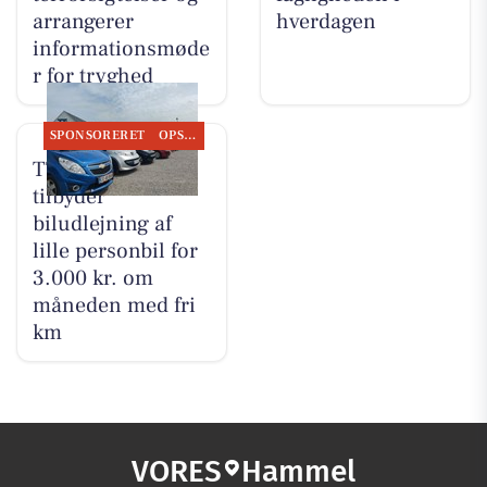
arrangerer
hverdagen
informationsmøde
r for tryghed
SPONSORERET
OPSLAGSTAVLEN
TT CARS ApS
tilbyder
biludlejning af
lille personbil for
3.000 kr. om
måneden med fri
km
VORES
Hammel