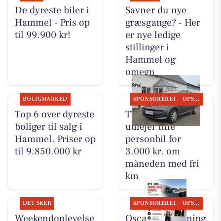
De dyreste biler i
Savner du nye
Hammel - Pris op
græsgange? - Her
til 99.900 kr!
er nye ledige
stillinger i
Hammel og
omegn
BOLIGMARKED
SPONSORERET
OPSLAGSTAVLEN
Top 6 over dyreste
TT CARS ApS
boliger til salg i
udlejer lille
Hammel. Priser op
personbil for
til 9.850.000 kr
3.000 kr. om
måneden med fri
km
DET SKER
SPONSORERET
OPSLAGSTAVLEN
Weekendoplevelse
Oscar Biludlejning