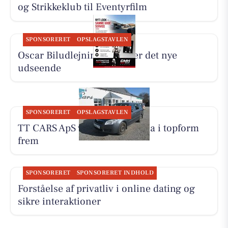
og Strikkeklub til Eventyrfilm
SPONSORERET
OPSLAGSTAVLEN
Oscar Biludlejning forklarer det nye
udseende
SPONSORERET
OPSLAGSTAVLEN
TT CARS ApS viser Skoda Fabia i topform
frem
SPONSORERET
SPONSORERET INDHOLD
Forståelse af privatliv i online dating og
sikre interaktioner